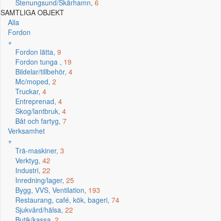
Stenungsund/Skärhamn,
6
SAMTLIGA OBJEKT
Alla
Fordon
+
Fordon lätta,
9
Fordon tunga ,
19
Bildelar/tillbehör,
4
Mc/moped,
2
Truckar,
4
Entreprenad,
4
Skog/lantbruk,
4
Båt och fartyg,
7
Verksamhet
+
Trä-maskiner,
3
Verktyg,
42
Industri,
22
Inredning/lager,
25
Bygg, VVS, Ventilation,
193
Restaurang, café, kök, bageri,
74
Sjukvård/hälsa,
22
Butik/kassa,
2