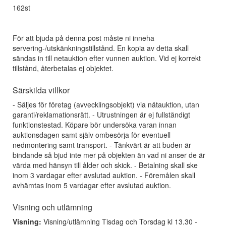
162st
För att bjuda på denna post måste ni inneha
servering-/utskänkningstillstånd. En kopia av detta skall
sändas in till netauktion efter vunnen auktion. Vid ej korrekt
tillstånd, återbetalas ej objektet.
Särskilda villkor
- Säljes för företag (avvecklingsobjekt) via nätauktion, utan
garanti/reklamationsrätt. - Utrustningen är ej fullständigt
funktionstestad. Köpare bör undersöka varan innan
auktionsdagen samt själv ombesörja för eventuell
nedmontering samt transport. - Tänkvärt är att buden är
bindande så bjud inte mer på objekten än vad ni anser de är
värda med hänsyn till ålder och skick. - Betalning skall ske
inom 3 vardagar efter avslutad auktion. - Föremålen skall
avhämtas inom 5 vardagar efter avslutad auktion.
Visning och utlämning
Visning:
Visning/utlämning Tisdag och Torsdag kl 13.30 -