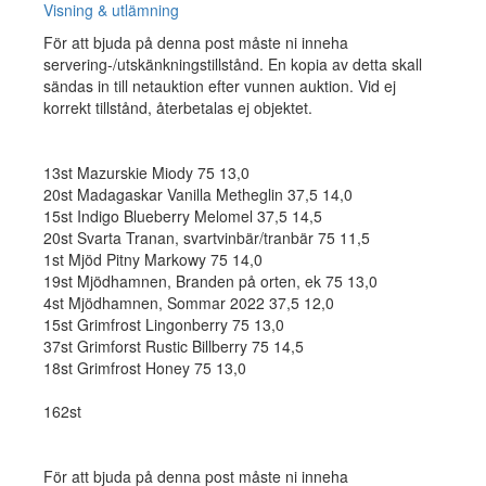
Visning & utlämning
För att bjuda på denna post måste ni inneha
servering-/utskänkningstillstånd. En kopia av detta skall
sändas in till netauktion efter vunnen auktion. Vid ej
korrekt tillstånd, återbetalas ej objektet.
13st Mazurskie Miody 75 13,0
20st Madagaskar Vanilla Metheglin 37,5 14,0
15st Indigo Blueberry Melomel 37,5 14,5
20st Svarta Tranan, svartvinbär/tranbär 75 11,5
1st Mjöd Pitny Markowy 75 14,0
19st Mjödhamnen, Branden på orten, ek 75 13,0
4st Mjödhamnen, Sommar 2022 37,5 12,0
15st Grimfrost Lingonberry 75 13,0
37st Grimforst Rustic Billberry 75 14,5
18st Grimfrost Honey 75 13,0
162st
För att bjuda på denna post måste ni inneha