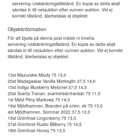
servering-/utskänkningstillstånd. En kopia av detta skall
sändas in till netauktion efter vunnen auktion. Vid ej
korrekt tillstånd, återbetalas ej objektet.
Objektinformation
För att bjuda på denna post måste ni inneha
servering-/utskänkningstillstånd. En kopia av detta skall
sändas in till netauktion efter vunnen auktion. Vid ej korrekt
tillstånd, återbetalas ej objektet.
13st Mazurskie Miody 75 13,0
20st Madagaskar Vanilla Metheglin 37,5 14,0
15st Indigo Blueberry Melomel 37,5 14,5
20st Svarta Tranan, svartvinbär/tranbär 75 11,5
1st Mjöd Pitny Markowy 75 14,0
19st Mjödhamnen, Branden på orten, ek 75 13,0
4st Mjödhamnen, Sommar 2022 37,5 12,0
15st Grimfrost Lingonberry 75 13,0
37st Grimforst Rustic Billberry 75 14,5
18st Grimfrost Honey 75 13,0