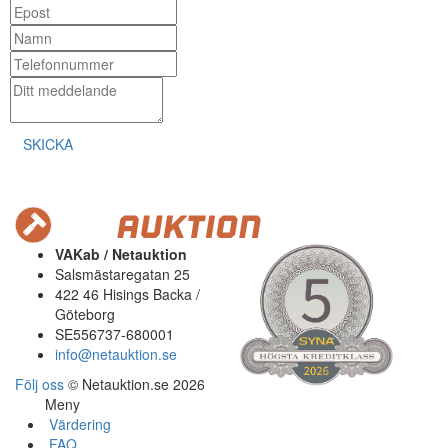
SKICKA
VAKab / Netauktion
Salsmästaregatan 25
422 46 Hisings Backa /
Göteborg
SE556737-680001
info@netauktion.se
Följ oss
© Netauktion.se 2026
Meny
Värdering
FAQ