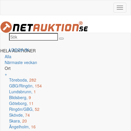
LOGGA IN
HELA AUKTIONER
Alla
Närmaste veckan
Ort
+
Töreboda,
282
GBG/Ringön,
154
Lundsbrunn,
1
Blidsberg,
9
Göteborg,
11
Ringön/GBG,
52
Skövde,
74
Skara,
20
Ängelholm,
16