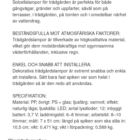
Solcellslampor för trädgården är perfekta för både
gångvägar, gränder och uppfarter, såväl som på
terrasser, i trädgården, på tomten och i omedelbar närhet
av vattendrag.
BESTÅNDSFULLA MOT ATMOSFÄRISKA FAKTORER:
Trädgårdslampor är tillverkade av högkvalitativa material,
vilket gör dem motståndskraftiga mot ogynnsamma
väderförhållanden, inklusive regn.
ENKEL OCH SNABB ATT INSTALLERA:
Dekorativa trädgårdslampor är extremt snabba och enkla
att installera. Sätt bara fast spiken var som helst i
trädgården så är den redo att användas.
SPECIFIKATION:
Material: PP, övrigt: PS + glas; ljusfärg: varmvit; effekt:
naturlig låga; ljuskälla: LED; antal lysdioder: 12; inbyggt
batteri: 3,7 V; laddningstid: 6–8 timmar; arbetstid: 8–10
timmar; mått: 7 x 51 cm; längd på spiken som ska slås in:
10,5 cm; vikt: 0,471 kg; vikt i förpackning: 0,589 kg.