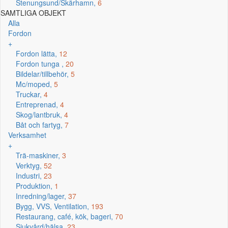
Stenungsund/Skärhamn,
6
SAMTLIGA OBJEKT
Alla
Fordon
+
Fordon lätta,
12
Fordon tunga ,
20
Bildelar/tillbehör,
5
Mc/moped,
5
Truckar,
4
Entreprenad,
4
Skog/lantbruk,
4
Båt och fartyg,
7
Verksamhet
+
Trä-maskiner,
3
Verktyg,
52
Industri,
23
Produktion,
1
Inredning/lager,
37
Bygg, VVS, Ventilation,
193
Restaurang, café, kök, bageri,
70
Sjukvård/hälsa,
23