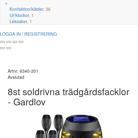
+
Konfektion/kläder,
36
Ur/klockor,
1
Leksaker,
1
LOGGA IN / REGISTRERING
Artnr: 6340-201
Avslutad
8st soldrivna trädgårdsfacklor
- Gardlov