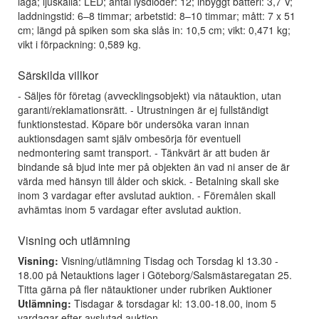
låga; ljuskälla: LED; antal lysdioder: 12; inbyggt batteri: 3,7 V;
laddningstid: 6–8 timmar; arbetstid: 8–10 timmar; mått: 7 x 51
cm; längd på spiken som ska slås in: 10,5 cm; vikt: 0,471 kg;
vikt i förpackning: 0,589 kg.
Särskilda villkor
- Säljes för företag (avvecklingsobjekt) via nätauktion, utan
garanti/reklamationsrätt. - Utrustningen är ej fullständigt
funktionstestad. Köpare bör undersöka varan innan
auktionsdagen samt själv ombesörja för eventuell
nedmontering samt transport. - Tänkvärt är att buden är
bindande så bjud inte mer på objekten än vad ni anser de är
värda med hänsyn till ålder och skick. - Betalning skall ske
inom 3 vardagar efter avslutad auktion. - Föremålen skall
avhämtas inom 5 vardagar efter avslutad auktion.
Visning och utlämning
Visning:
Visning/utlämning Tisdag och Torsdag kl 13.30 -
18.00 på Netauktions lager i Göteborg/Salsmästaregatan 25.
Titta gärna på fler nätauktioner under rubriken Auktioner
Utlämning:
Tisdagar & torsdagar kl: 13.00-18.00, inom 5
vardagar efter avslutad auktion