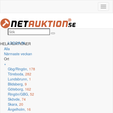
LOGGA IN
HELA AUKTIONER
Alla
Närmaste veckan
Ort
+
Gbg/Ringön,
178
Töreboda,
282
Lundsbrunn,
1
Blidsberg,
9
Göteborg,
162
Ringön/GBG,
52
Skövde,
74
Skara,
20
Ängelholm,
16