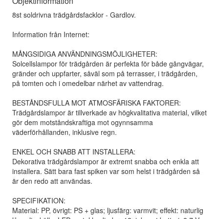
Objektinformation
8st soldrivna trädgårdsfacklor - Gardlov.
Information från Internet:
MÅNGSIDIGA ANVÄNDNINGSMÖJLIGHETER:
Solcellslampor för trädgården är perfekta för både gångvägar,
gränder och uppfarter, såväl som på terrasser, i trädgården,
på tomten och i omedelbar närhet av vattendrag.
BESTÅNDSFULLA MOT ATMOSFÄRISKA FAKTORER:
Trädgårdslampor är tillverkade av högkvalitativa material, vilket
gör dem motståndskraftiga mot ogynnsamma
väderförhållanden, inklusive regn.
ENKEL OCH SNABB ATT INSTALLERA:
Dekorativa trädgårdslampor är extremt snabba och enkla att
installera. Sätt bara fast spiken var som helst i trädgården så
är den redo att användas.
SPECIFIKATION:
Material: PP, övrigt: PS + glas; ljusfärg: varmvit; effekt: naturlig