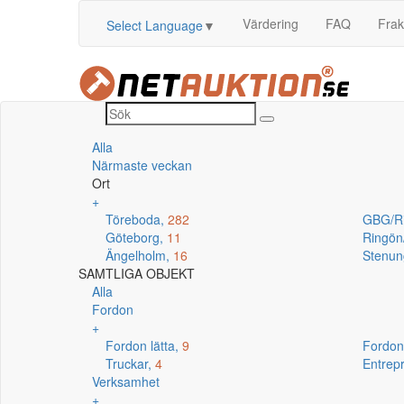
Värdering
FAQ
Frak
Select Language
▼
Alla
Närmaste veckan
Ort
+
Töreboda,
282
GBG/R
Göteborg,
11
Ringö
Ängelholm,
16
Stenun
SAMTLIGA OBJEKT
Alla
Fordon
+
Fordon lätta,
9
Fordon
Truckar,
4
Entrep
Verksamhet
+