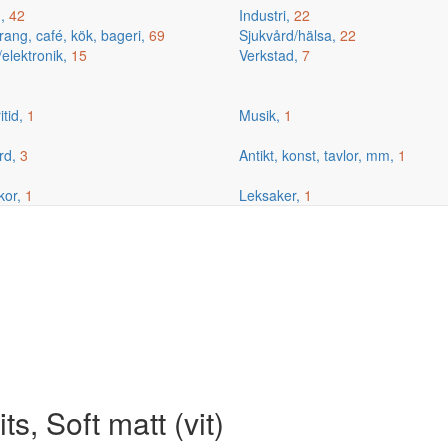
g,
42
Industri,
22
ang, café, kök, bageri,
69
Sjukvård/hälsa,
22
/elektronik,
15
Verkstad,
7
itid,
1
Musik,
1
rd,
3
Antikt, konst, tavlor, mm,
1
kor,
1
Leksaker,
1
, Soft matt (vit)