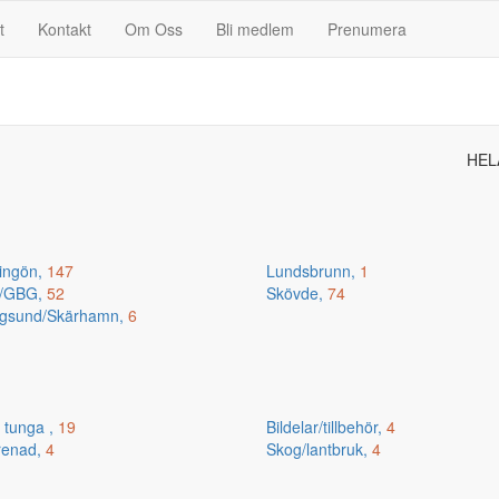
t
Kontakt
Om Oss
Bli medlem
Prenumera
HEL
ingön,
147
Lundsbrunn,
1
n/GBG,
52
Skövde,
74
gsund/Skärhamn,
6
 tunga ,
19
Bildelar/tillbehör,
4
renad,
4
Skog/lantbruk,
4