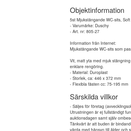
Objektinformation
5st Mjukstängande WC-sits, Soft m
- Varumärke: Duschy
- Art. nr: 805-27
Information från Internet:
Mjukstängande WC-sits som passa
Vit, matt yta med mjuk stängning 
enklare rengöring.
- Material: Duroplast
- Storlek, ca: 446 x 372 mm
- Flexibla fästen cc: 75-195 mm
Särskilda villkor
- Säljes för företag (avvecklingso
Utrustningen är ej fullständigt 
auktionsdagen samt själv ombesör
Tänkvärt är att buden är bindand
värda med hänsyn till ålder och s