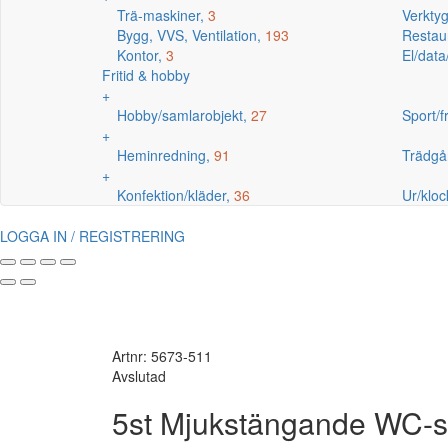
Trä-maskiner,
3
Verkty
Bygg, VVS, Ventilation,
193
Restaur
Kontor,
3
El/data
Fritid & hobby
+
Hobby/samlarobjekt,
27
Sport/fr
+
Heminredning,
91
Trädgå
+
Konfektion/kläder,
36
Ur/kloc
LOGGA IN / REGISTRERING
Artnr: 5673-511
Avslutad
5st Mjukstängande WC-sits