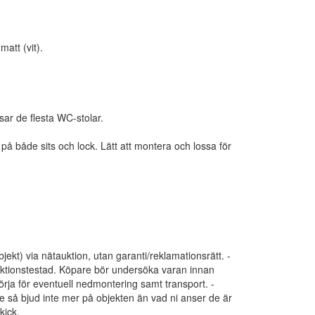
att (vit).
r de flesta WC-stolar.
på både sits och lock. Lätt att montera och lossa för
bjekt) via nätauktion, utan garanti/reklamationsrätt. -
funktionstestad. Köpare bör undersöka varan innan
ja för eventuell nedmontering samt transport. -
e så bjud inte mer på objekten än vad ni anser de är
kick.