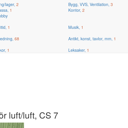
ng/lager,
2
Bygg, VVS, Ventilation,
3
kassa,
1
Kontor,
2
hobby
itid,
1
Musik,
1
edning,
68
Antikt, konst, tavlor, mm,
1
kor,
1
Leksaker,
1
r luft/luft, CS 7