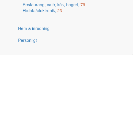
Restaurang, café, kök, bageri,
79
El/data/elektronik,
23
Hem & inredning
Personligt