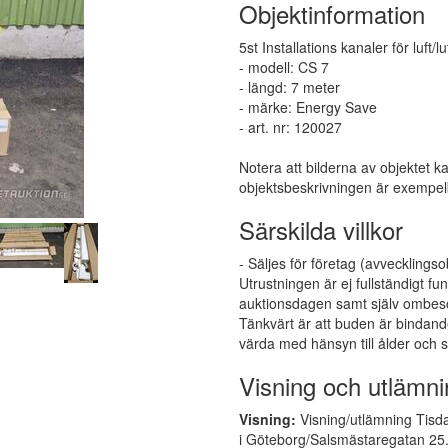
Objektinformation
5st Installations kanaler för luft/luf
- modell: CS 7
- längd: 7 meter
- märke: Energy Save
- art. nr: 120027
Notera att bilderna av objektet k
objektsbeskrivningen är exempelb
Särskilda villkor
- Säljes för företag (avvecklingso
Utrustningen är ej fullständigt 
auktionsdagen samt själv ombesör
Tänkvärt är att buden är bindand
värda med hänsyn till ålder och s
Visning och utlämni
Visning:
Visning/utlämning Tisda
i Göteborg/Salsmästaregatan 25. 