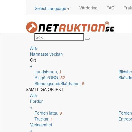
Värdering
FAQ
Frak
Select Language
▼
Alla
Närmaste veckan
Ort
+
Lundsbrunn,
1
Blidsb
Ringön/GBG,
52
Skövd
Stenungsund/Skärhamn,
6
SAMTLIGA OBJEKT
Alla
Fordon
+
Fordon lätta,
9
Fordon
Truckar,
1
Entrep
Verksamhet
+