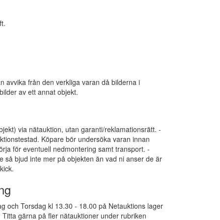
t.
an avvika från den verkliga varan då bilderna i
ilder av ett annat objekt.
bjekt) via nätauktion, utan garanti/reklamationsrätt. -
funktionstestad. Köpare bör undersöka varan innan
ja för eventuell nedmontering samt transport. -
e så bjud inte mer på objekten än vad ni anser de är
kick.
ng
g och Torsdag kl 13.30 - 18.00 på Netauktions lager
Titta gärna på fler nätauktioner under rubriken