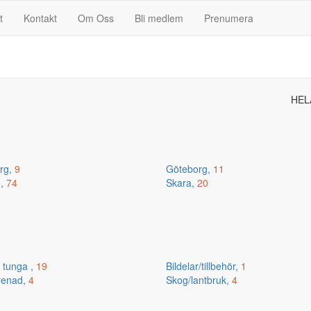
t
Kontakt
Om Oss
Bli medlem
Prenumera
HEL
erg,
9
Göteborg,
11
e,
74
Skara,
20
 tunga ,
19
Bildelar/tillbehör,
1
renad,
4
Skog/lantbruk,
4