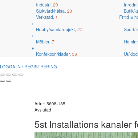
Industri,
20
Inredni
Sjukvård/hälsa,
20
Butik/
Verkstad,
1
Fritid & 
+
Hobby/samlarobjekt,
27
Sport/fr
+
Möbler,
7
Heminr
+
Konfektion/kläder,
36
Ur/kloc
LOGGA IN / REGISTRERING
Artnr: 5608-135
Avslutad
5st Installations kanaler fö