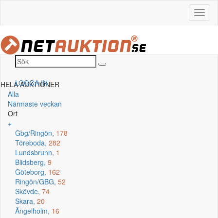
LOGGA IN
HELA AUKTIONER
Alla
Närmaste veckan
Ort
+
Gbg/Ringön,
178
Töreboda,
282
Lundsbrunn,
1
Blidsberg,
9
Göteborg,
162
Ringön/GBG,
52
Skövde,
74
Skara,
20
Ängelholm,
16