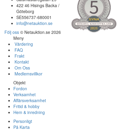
422 46 Hisings Backa /
Göteborg
SE556737-680001
info@netauktion.se
Följ oss
© Netauktion.se 2026
Meny
Värdering
FAQ
Frakt
Kontakt
Om Oss
Medlemsvillkor
Objekt
Fordon
Verksamhet
Affärsverksamhet
Fritid & hobby
Hem & inredning
Personligt
På Karta