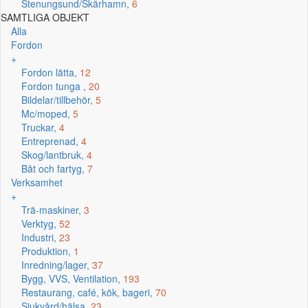
Stenungsund/Skärhamn,
6
SAMTLIGA OBJEKT
Alla
Fordon
+
Fordon lätta,
12
Fordon tunga ,
20
Bildelar/tillbehör,
5
Mc/moped,
5
Truckar,
4
Entreprenad,
4
Skog/lantbruk,
4
Båt och fartyg,
7
Verksamhet
+
Trä-maskiner,
3
Verktyg,
52
Industri,
23
Produktion,
1
Inredning/lager,
37
Bygg, VVS, Ventilation,
193
Restaurang, café, kök, bageri,
70
Sjukvård/hälsa,
23