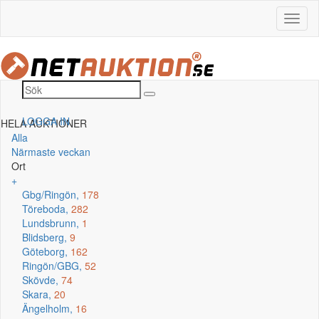
LOGGA IN
HELA AUKTIONER
Alla
Närmaste veckan
Ort
+
Gbg/Ringön,
178
Töreboda,
282
Lundsbrunn,
1
Blidsberg,
9
Göteborg,
162
Ringön/GBG,
52
Skövde,
74
Skara,
20
Ängelholm,
16