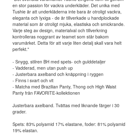
en stor passion för vackra underkläder. Det unika med
Tushie är att underkläderna inte bara är otroligt vackra,
eleganta och lyxiga - de är tillverkade u handplockade
material som är otroligt mjuka, elastiska och smickrande.
Varje steg av design, materialval och tillverkning
kontrolleras noggrant av teamet som står bakom
varumärket. Detta för att varje liten detalj skall vara helt
perfekt."
- Snygg, stilren BH med spets- och gulddetaljer
- Vadderad, men utan push up
- Justerbara axelband och knäppning i ryggen
- Finns i svart och vit
- Matcha med Brazilian Panty, Thong och High Waist
Panty från FAVORITE-kollektionen
Justerbara axelband. Tvättas med liknande färger i 30
grader.
Spets: 83% polyamid 17% elastane, foder: 81% polyamid
19% elastan.