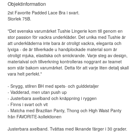
Objektinformation
2st Favorite Padded Lace Bra i svart.
Storlek 75B.
"Det svenska varumärket Tushie Lingerie kom till genom en
stor passion för vackra underkläder. Det unika med Tushie är
att underkläderna inte bara är otroligt vackra, eleganta och
lyxiga - de är tillverkade u handplockade material som är
otroligt mjuka, elastiska och smickrande. Varje steg av design,
materialval och tillverkning kontrolleras noggrant av teamet
som står bakom varumärket. Detta för att varje liten detalj skall
vara helt perfekt."
- Snygg, stilren BH med spets- och gulddetaljer
- Vadderad, men utan push up
- Justerbara axelband och knäppning i ryggen
- Finns i svart och vit
- Matcha med Brazilian Panty, Thong och High Waist Panty
från FAVORITE-kollektionen
Justerbara axelband. Tvättas med liknande färger i 30 grader.