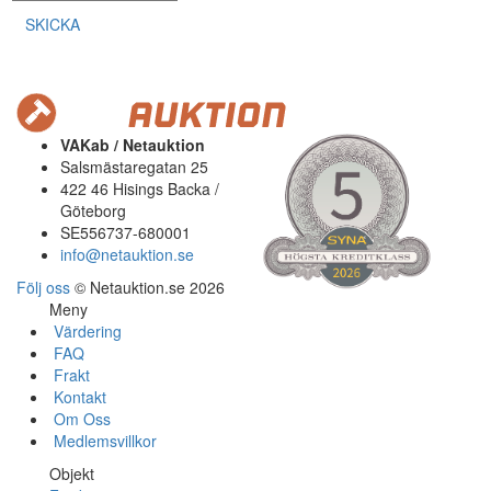
SKICKA
VAKab / Netauktion
Salsmästaregatan 25
422 46 Hisings Backa /
Göteborg
SE556737-680001
info@netauktion.se
Följ oss
© Netauktion.se 2026
Meny
Värdering
FAQ
Frakt
Kontakt
Om Oss
Medlemsvillkor
Objekt