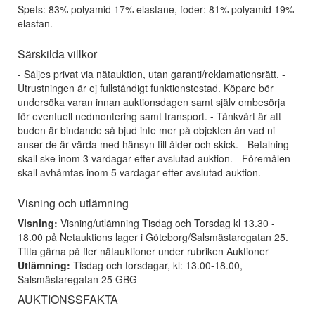
Spets: 83% polyamid 17% elastane, foder: 81% polyamid 19%
elastan.
Särskilda villkor
- Säljes privat via nätauktion, utan garanti/reklamationsrätt. -
Utrustningen är ej fullständigt funktionstestad. Köpare bör
undersöka varan innan auktionsdagen samt själv ombesörja
för eventuell nedmontering samt transport. - Tänkvärt är att
buden är bindande så bjud inte mer på objekten än vad ni
anser de är värda med hänsyn till ålder och skick. - Betalning
skall ske inom 3 vardagar efter avslutad auktion. - Föremålen
skall avhämtas inom 5 vardagar efter avslutad auktion.
Visning och utlämning
Visning:
Visning/utlämning Tisdag och Torsdag kl 13.30 -
18.00 på Netauktions lager i Göteborg/Salsmästaregatan 25.
Titta gärna på fler nätauktioner under rubriken Auktioner
Utlämning:
Tisdag och torsdagar, kl: 13.00-18.00,
Salsmästaregatan 25 GBG
AUKTIONSSFAKTA