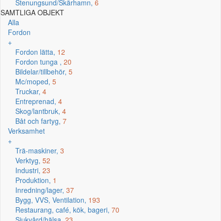
Stenungsund/Skärhamn,
6
SAMTLIGA OBJEKT
Alla
Fordon
+
Fordon lätta,
12
Fordon tunga ,
20
Bildelar/tillbehör,
5
Mc/moped,
5
Truckar,
4
Entreprenad,
4
Skog/lantbruk,
4
Båt och fartyg,
7
Verksamhet
+
Trä-maskiner,
3
Verktyg,
52
Industri,
23
Produktion,
1
Inredning/lager,
37
Bygg, VVS, Ventilation,
193
Restaurang, café, kök, bageri,
70
Sjukvård/hälsa,
23