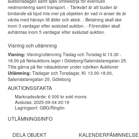
auktionsdagen samt själv ombesörja för eventuell
nedmontering samt transport. - Tänkvärt är att buden är
bindande så bjud inte mer på objekten än vad ni anser de är
värda med hänsyn till ålder och skick. - Betalning skall ske
inom 3 vardagar efter avslutad auktion. - Föremålen skall
avhämtas inom 5 vardagar efter avslutad auktion.
Visning och utlämning
Visning:
Visning/utlämning Tisdag och Torsdag kl 13.30 -
18.00 på Netauktions lager i Göteborg/Salsmästaregatan 25.
Titta gärna på fler nätauktioner under rubriken Auktioner
Utlämning:
Tisdagar och Torsdagar, Kl: 13.00-18,00,
Salsmästaregatan 25, Göteborg
AUKTIONSSFAKTA
Marknadsvärde: 6 000 kr exkl moms
Avslutas: 2025-09-04 20:19
Lagringsort: GBG/Ringön
UTLÄMNINGSINFO
DELA OBJEKT
KALENDERPÅMINNELSE