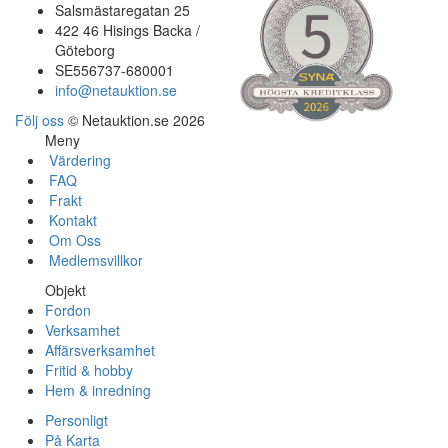
Salsmästaregatan 25
422 46 Hisings Backa /
Göteborg
SE556737-680001
info@netauktion.se
Följ oss
© Netauktion.se 2026
Meny
Värdering
FAQ
Frakt
Kontakt
Om Oss
Medlemsvillkor
Objekt
Fordon
Verksamhet
Affärsverksamhet
Fritid & hobby
Hem & inredning
Personligt
På Karta