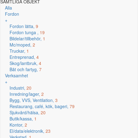
SAMTLIGA OBJEKT
Alla
Fordon
+
Fordon lätta,
9
Fordon tunga ,
19
Bildelar/tillbehör,
1
Mc/moped,
2
Truckar,
1
Entreprenad,
4
Skog/lantbruk,
4
Båt och fartyg,
7
Verksamhet
+
Industri,
20
Inredning/lager,
2
Bygg, VVS, Ventilation,
3
Restaurang, café, kök, bageri,
79
Sjukvård/hälsa,
20
Butik/kassa,
1
Kontor,
2
El/data/elektronik,
23
Verkstad,
1