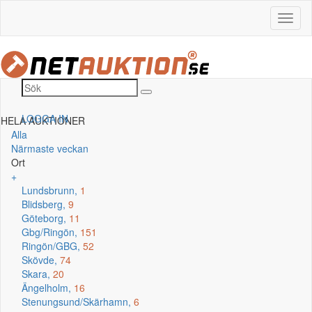
LOGGA IN
HELA AUKTIONER
Alla
Närmaste veckan
Ort
+
Lundsbrunn,
1
Blidsberg,
9
Göteborg,
11
Gbg/Ringön,
151
Ringön/GBG,
52
Skövde,
74
Skara,
20
Ängelholm,
16
Stenungsund/Skärhamn,
6