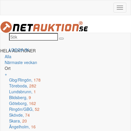
LOGGA IN
HELA AUKTIONER
Alla
Närmaste veckan
Ort
+
Gbg/Ringön,
178
Töreboda,
282
Lundsbrunn,
1
Blidsberg,
9
Göteborg,
162
Ringön/GBG,
52
Skövde,
74
Skara,
20
Ängelholm,
16