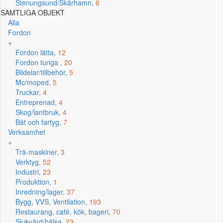
Stenungsund/Skärhamn,
6
SAMTLIGA OBJEKT
Alla
Fordon
+
Fordon lätta,
12
Fordon tunga ,
20
Bildelar/tillbehör,
5
Mc/moped,
5
Truckar,
4
Entreprenad,
4
Skog/lantbruk,
4
Båt och fartyg,
7
Verksamhet
+
Trä-maskiner,
3
Verktyg,
52
Industri,
23
Produktion,
1
Inredning/lager,
37
Bygg, VVS, Ventilation,
193
Restaurang, café, kök, bageri,
70
Sjukvård/hälsa,
23