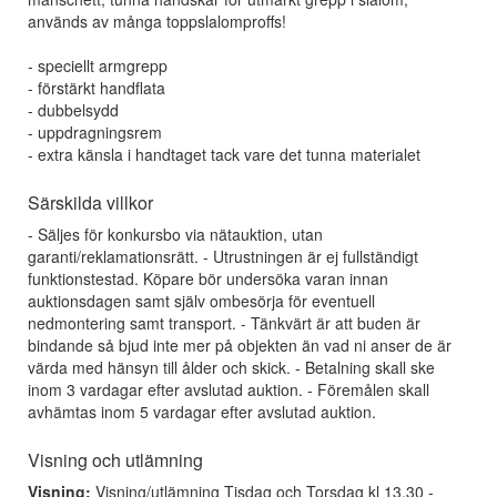
används av många toppslalomproffs!
- speciellt armgrepp
- förstärkt handflata
- dubbelsydd
- uppdragningsrem
- extra känsla i handtaget tack vare det tunna materialet
Särskilda villkor
- Säljes för konkursbo via nätauktion, utan
garanti/reklamationsrätt. - Utrustningen är ej fullständigt
funktionstestad. Köpare bör undersöka varan innan
auktionsdagen samt själv ombesörja för eventuell
nedmontering samt transport. - Tänkvärt är att buden är
bindande så bjud inte mer på objekten än vad ni anser de är
värda med hänsyn till ålder och skick. - Betalning skall ske
inom 3 vardagar efter avslutad auktion. - Föremålen skall
avhämtas inom 5 vardagar efter avslutad auktion.
Visning och utlämning
Visning:
Visning/utlämning Tisdag och Torsdag kl 13.30 -