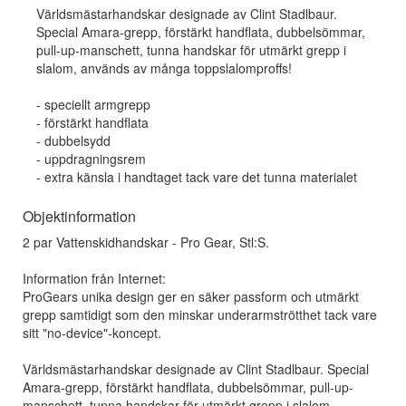
Världsmästarhandskar designade av Clint Stadlbaur.
Special Amara-grepp, förstärkt handflata, dubbelsömmar,
pull-up-manschett, tunna handskar för utmärkt grepp i
slalom, används av många toppslalomproffs!
- speciellt armgrepp
- förstärkt handflata
- dubbelsydd
- uppdragningsrem
- extra känsla i handtaget tack vare det tunna materialet
Objektinformation
2 par Vattenskidhandskar - Pro Gear, Stl:S.
Information från Internet:
ProGears unika design ger en säker passform och utmärkt
grepp samtidigt som den minskar underarmströtthet tack vare
sitt "no-device"-koncept.
Världsmästarhandskar designade av Clint Stadlbaur. Special
Amara-grepp, förstärkt handflata, dubbelsömmar, pull-up-
manschett, tunna handskar för utmärkt grepp i slalom,