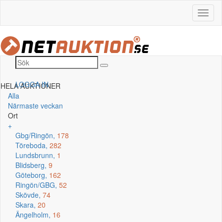
LOGGA IN
HELA AUKTIONER
Alla
Närmaste veckan
Ort
+
Gbg/Ringön,
178
Töreboda,
282
Lundsbrunn,
1
Blidsberg,
9
Göteborg,
162
Ringön/GBG,
52
Skövde,
74
Skara,
20
Ängelholm,
16