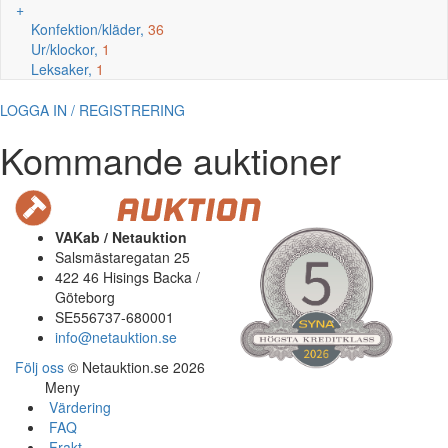
+
Konfektion/kläder,
36
Ur/klockor,
1
Leksaker,
1
LOGGA IN / REGISTRERING
Kommande auktioner
VAKab / Netauktion
Salsmästaregatan 25
422 46 Hisings Backa /
Göteborg
SE556737-680001
info@netauktion.se
Följ oss
© Netauktion.se 2026
Meny
Värdering
FAQ
Frakt