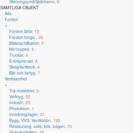
Stenungsund/Skärhamn,
6
SAMTLIGA OBJEKT
Alla
Fordon
+
Fordon lätta,
12
Fordon tunga ,
20
Bildelar/tillbehör,
5
Mc/moped,
5
Truckar,
4
Entreprenad,
4
Skog/lantbruk,
4
Båt och fartyg,
7
Verksamhet
+
Trä-maskiner,
3
Verktyg,
52
Industri,
23
Produktion,
1
Inredning/lager,
37
Bygg, VVS, Ventilation,
193
Restaurang, café, kök, bageri,
70
Sjukvård/hälsa,
23