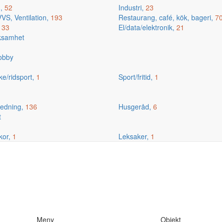
g,
52
Industri,
23
VS, Ventilation,
193
Restaurang, café, kök, bageri,
7
,
33
El/data/elektronik,
21
rksamhet
hobby
ske/ridsport,
1
Sport/fritid,
1
edning,
136
Husgeråd,
6
t
kor,
1
Leksaker,
1
Meny
Objekt