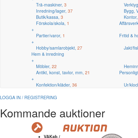
Trä-maskiner,
3
Verkty
Inredning/lager,
37
Bygg, V
Butik/kassa,
3
Kontor
Förskola/skola,
1
Affärsve
+
Partier/varor,
1
Fritid & 
+
Hobby/samlarobjekt,
27
Jakt/fi
Hem & inredning
+
Möbler,
22
Heminr
Antikt, konst, tavlor, mm,
21
Personlig
+
Konfektion/kläder,
36
Ur/kloc
LOGGA IN / REGISTRERING
Kommande auktioner
VAKab /