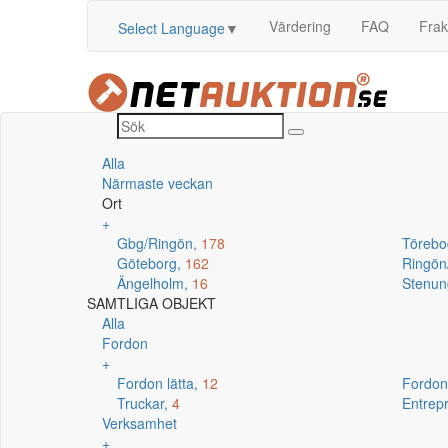
Värdering
FAQ
Frak
Select Language
▼
Alla
Närmaste veckan
Ort
+
Gbg/Ringön,
178
Törebo
Göteborg,
162
Ringö
Ängelholm,
16
Stenun
SAMTLIGA OBJEKT
Alla
Fordon
+
Fordon lätta,
12
Fordon
Truckar,
4
Entrep
Verksamhet
+