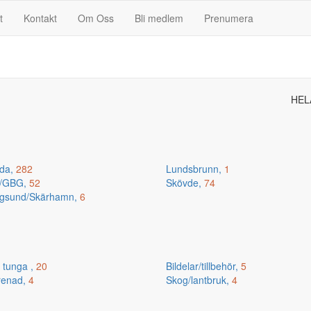
t
Kontakt
Om Oss
Bli medlem
Prenumera
HEL
da,
282
Lundsbrunn,
1
n/GBG,
52
Skövde,
74
gsund/Skärhamn,
6
 tunga ,
20
Bildelar/tillbehör,
5
renad,
4
Skog/lantbruk,
4