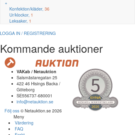
+
Konfektion/kläder,
36
Ur/klockor,
1
Leksaker,
1
LOGGA IN / REGISTRERING
Kommande auktioner
VAKab / Netauktion
Salsmästaregatan 25
422 46 Hisings Backa /
Göteborg
SE556737-680001
info@netauktion.se
Följ oss
© Netauktion.se 2026
Meny
Värdering
FAQ
Frakt