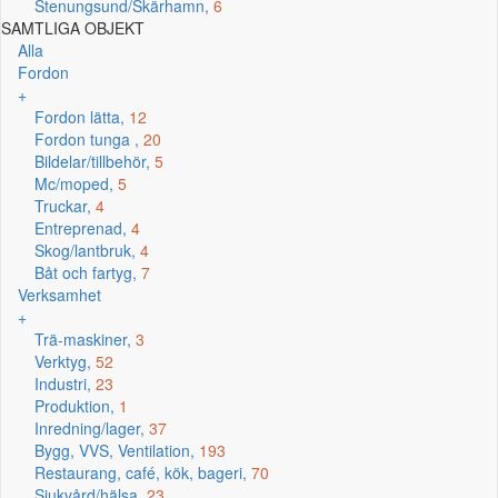
Stenungsund/Skärhamn,
6
SAMTLIGA OBJEKT
Alla
Fordon
+
Fordon lätta,
12
Fordon tunga ,
20
Bildelar/tillbehör,
5
Mc/moped,
5
Truckar,
4
Entreprenad,
4
Skog/lantbruk,
4
Båt och fartyg,
7
Verksamhet
+
Trä-maskiner,
3
Verktyg,
52
Industri,
23
Produktion,
1
Inredning/lager,
37
Bygg, VVS, Ventilation,
193
Restaurang, café, kök, bageri,
70
Sjukvård/hälsa,
23