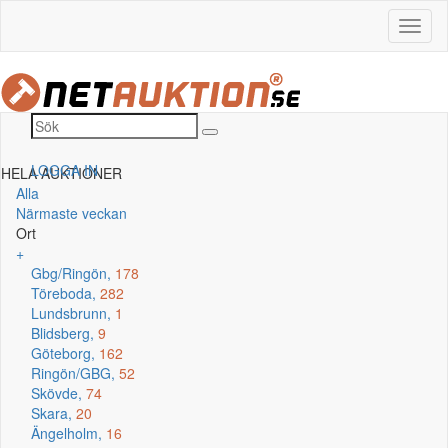
LOGGA IN
HELA AUKTIONER
Alla
Närmaste veckan
Ort
+
Gbg/Ringön,
178
Töreboda,
282
Lundsbrunn,
1
Blidsberg,
9
Göteborg,
162
Ringön/GBG,
52
Skövde,
74
Skara,
20
Ängelholm,
16