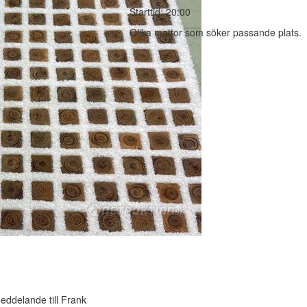
Starttid: 20:00
Olika mattor som söker passande plats.
ddelande till Frank