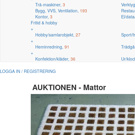
Trä-maskiner,
3
Verkty
Bygg, VVS, Ventilation,
193
Restaur
Kontor,
3
El/data
Fritid & hobby
+
Hobby/samlarobjekt,
27
Sport/fr
+
Heminredning,
91
Trädgå
+
Konfektion/kläder,
36
Ur/kloc
LOGGA IN / REGISTRERING
AUKTIONEN - Mattor