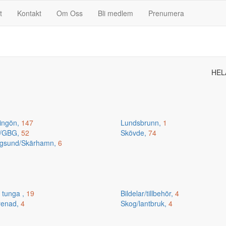
t
Kontakt
Om Oss
Bli medlem
Prenumera
HEL
ingön,
147
Lundsbrunn,
1
n/GBG,
52
Skövde,
74
gsund/Skärhamn,
6
 tunga ,
19
Bildelar/tillbehör,
4
renad,
4
Skog/lantbruk,
4