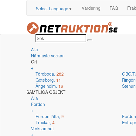
Värdering
FAQ
Frak
Select Language
▼
Alla
Närmaste veckan
Ort
+
Töreboda,
282
GBG/R
Göteborg,
11
Ringö
Ängelholm,
16
Stenun
SAMTLIGA OBJEKT
Alla
Fordon
+
Fordon lätta,
9
Fordon
Truckar,
4
Entrep
Verksamhet
+