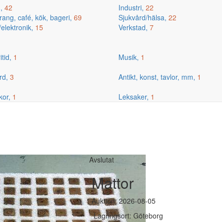
g,
42
Industri,
22
ang, café, kök, bageri,
69
Sjukvård/hälsa,
22
/elektronik,
15
Verkstad,
7
itid,
1
Musik,
1
rd,
3
Antikt, konst, tavlor, mm,
1
kor,
1
Leksaker,
1
Avslutat
Mattor
Auktion: 2026-08-05
Lagringsort: Göteborg