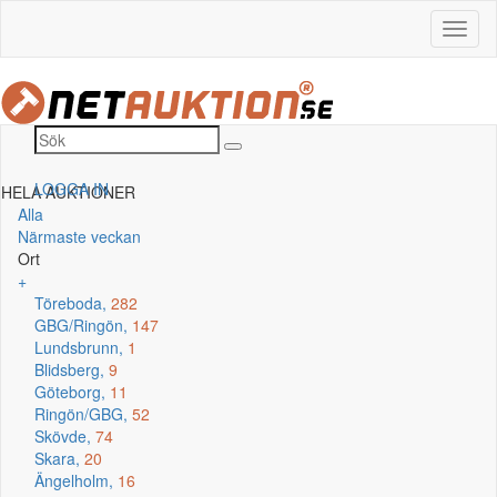
LOGGA IN
HELA AUKTIONER
Alla
Närmaste veckan
Ort
+
Töreboda,
282
GBG/Ringön,
147
Lundsbrunn,
1
Blidsberg,
9
Göteborg,
11
Ringön/GBG,
52
Skövde,
74
Skara,
20
Ängelholm,
16