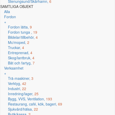
Stenungsund/Skärhamn,
6
SAMTLIGA OBJEKT
Alla
Fordon
+
Fordon lätta,
9
Fordon tunga ,
19
Bildelar/tillbehör,
4
Mc/moped,
2
Truckar,
4
Entreprenad,
4
Skog/lantbruk,
4
Båt och fartyg,
7
Verksamhet
+
Trä-maskiner,
3
Verktyg,
42
Industri,
22
Inredning/lager,
25
Bygg, VVS, Ventilation,
193
Restaurang, café, kök, bageri,
69
Sjukvård/hälsa,
22
Butik/kassa,
2