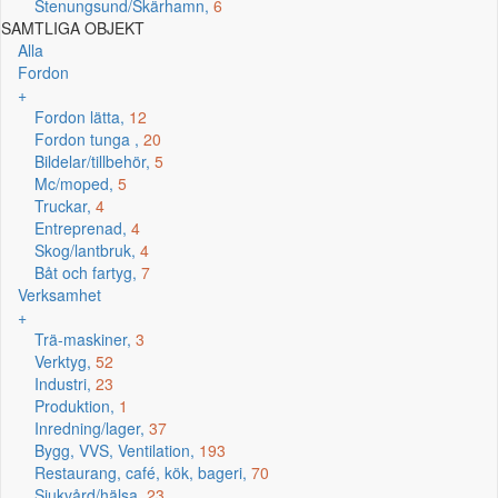
Stenungsund/Skärhamn,
6
SAMTLIGA OBJEKT
Alla
Fordon
+
Fordon lätta,
12
Fordon tunga ,
20
Bildelar/tillbehör,
5
Mc/moped,
5
Truckar,
4
Entreprenad,
4
Skog/lantbruk,
4
Båt och fartyg,
7
Verksamhet
+
Trä-maskiner,
3
Verktyg,
52
Industri,
23
Produktion,
1
Inredning/lager,
37
Bygg, VVS, Ventilation,
193
Restaurang, café, kök, bageri,
70
Sjukvård/hälsa,
23