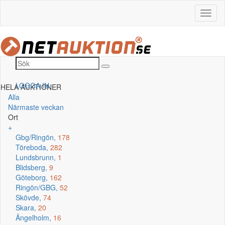
LOGGA IN
HELA AUKTIONER
Alla
Närmaste veckan
Ort
+
Gbg/Ringön,
178
Töreboda,
282
Lundsbrunn,
1
Blidsberg,
9
Göteborg,
162
Ringön/GBG,
52
Skövde,
74
Skara,
20
Ängelholm,
16