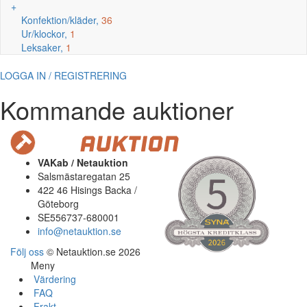
+
Konfektion/kläder,
36
Ur/klockor,
1
Leksaker,
1
LOGGA IN / REGISTRERING
Kommande auktioner
VAKab / Netauktion
Salsmästaregatan 25
422 46 Hisings Backa /
Göteborg
SE556737-680001
info@netauktion.se
Följ oss
© Netauktion.se 2026
Meny
Värdering
FAQ
Frakt