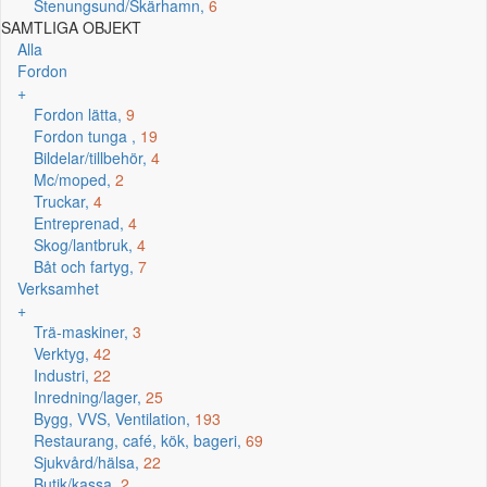
Stenungsund/Skärhamn,
6
SAMTLIGA OBJEKT
Alla
Fordon
+
Fordon lätta,
9
Fordon tunga ,
19
Bildelar/tillbehör,
4
Mc/moped,
2
Truckar,
4
Entreprenad,
4
Skog/lantbruk,
4
Båt och fartyg,
7
Verksamhet
+
Trä-maskiner,
3
Verktyg,
42
Industri,
22
Inredning/lager,
25
Bygg, VVS, Ventilation,
193
Restaurang, café, kök, bageri,
69
Sjukvård/hälsa,
22
Butik/kassa,
2