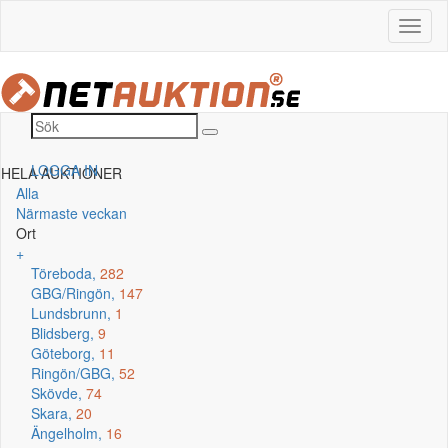
LOGGA IN
HELA AUKTIONER
Alla
Närmaste veckan
Ort
+
Töreboda,
282
GBG/Ringön,
147
Lundsbrunn,
1
Blidsberg,
9
Göteborg,
11
Ringön/GBG,
52
Skövde,
74
Skara,
20
Ängelholm,
16