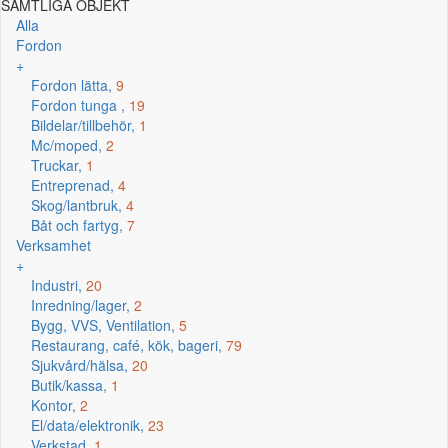
SAMTLIGA OBJEKT
Alla
Fordon
+
Fordon lätta,
9
Fordon tunga ,
19
Bildelar/tillbehör,
1
Mc/moped,
2
Truckar,
1
Entreprenad,
4
Skog/lantbruk,
4
Båt och fartyg,
7
Verksamhet
+
Industri,
20
Inredning/lager,
2
Bygg, VVS, Ventilation,
5
Restaurang, café, kök, bageri,
79
Sjukvård/hälsa,
20
Butik/kassa,
1
Kontor,
2
El/data/elektronik,
23
Verkstad,
1