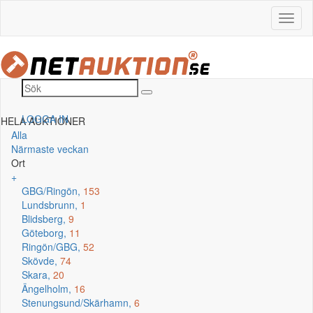
LOGGA IN
HELA AUKTIONER
Alla
Närmaste veckan
Ort
+
GBG/Ringön,
153
Lundsbrunn,
1
Blidsberg,
9
Göteborg,
11
Ringön/GBG,
52
Skövde,
74
Skara,
20
Ängelholm,
16
Stenungsund/Skärhamn,
6