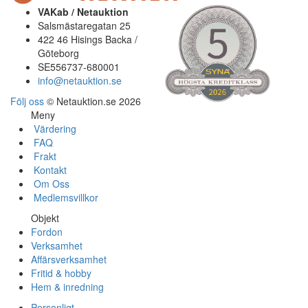
VAKab / Netauktion
Salsmästaregatan 25
422 46 Hisings Backa /
Göteborg
SE556737-680001
info@netauktion.se
Följ oss
© Netauktion.se 2026
Meny
Värdering
FAQ
Frakt
Kontakt
Om Oss
Medlemsvillkor
Objekt
Fordon
Verksamhet
Affärsverksamhet
Fritid & hobby
Hem & inredning
Personligt