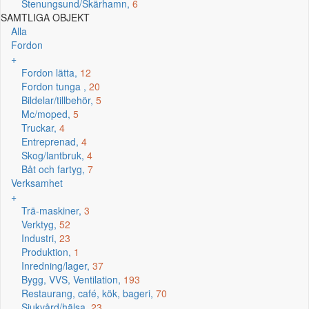
Stenungsund/Skärhamn,
6
SAMTLIGA OBJEKT
Alla
Fordon
+
Fordon lätta,
12
Fordon tunga ,
20
Bildelar/tillbehör,
5
Mc/moped,
5
Truckar,
4
Entreprenad,
4
Skog/lantbruk,
4
Båt och fartyg,
7
Verksamhet
+
Trä-maskiner,
3
Verktyg,
52
Industri,
23
Produktion,
1
Inredning/lager,
37
Bygg, VVS, Ventilation,
193
Restaurang, café, kök, bageri,
70
Sjukvård/hälsa,
23