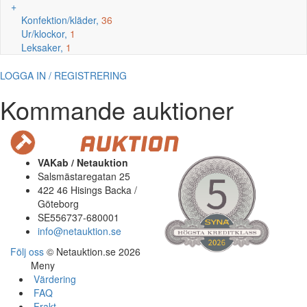
+
Konfektion/kläder,
36
Ur/klockor,
1
Leksaker,
1
LOGGA IN / REGISTRERING
Kommande auktioner
VAKab / Netauktion
Salsmästaregatan 25
422 46 Hisings Backa /
Göteborg
SE556737-680001
info@netauktion.se
Följ oss
© Netauktion.se 2026
Meny
Värdering
FAQ
Frakt