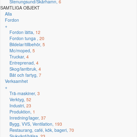
Stenungsund/Skärhamn,
6
SAMTLIGA OBJEKT
Alla
Fordon
+
Fordon lätta,
12
Fordon tunga ,
20
Bildelar/tillbehör,
5
Mc/moped,
5
Truckar,
4
Entreprenad,
4
Skog/lantbruk,
4
Båt och fartyg,
7
Verksamhet
+
Trä-maskiner,
3
Verktyg,
52
Industri,
23
Produktion,
1
Inredning/lager,
37
Bygg, VVS, Ventilation,
193
Restaurang, café, kök, bageri,
70
Sjukvård/hälsa,
23