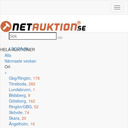
LOGGA IN
HELA AUKTIONER
Alla
Närmaste veckan
Ort
+
Gbg/Ringön,
178
Töreboda,
282
Lundsbrunn,
1
Blidsberg,
9
Göteborg,
162
Ringön/GBG,
52
Skövde,
74
Skara,
20
Ängelholm,
16