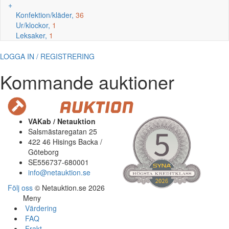
+
Konfektion/kläder,
36
Ur/klockor,
1
Leksaker,
1
LOGGA IN / REGISTRERING
Kommande auktioner
VAKab / Netauktion
Salsmästaregatan 25
422 46 Hisings Backa /
Göteborg
SE556737-680001
info@netauktion.se
Följ oss
© Netauktion.se 2026
Meny
Värdering
FAQ
Frakt