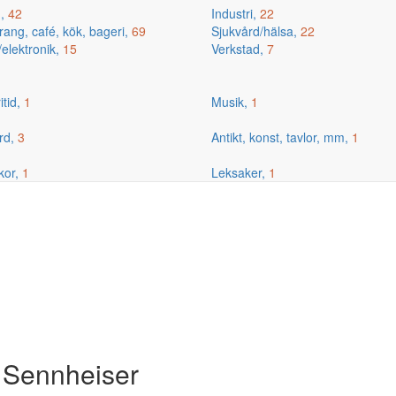
g,
42
Industri,
22
ang, café, kök, bageri,
69
Sjukvård/hälsa,
22
/elektronik,
15
Verkstad,
7
itid,
1
Musik,
1
rd,
3
Antikt, konst, tavlor, mm,
1
kor,
1
Leksaker,
1
, Sennheiser