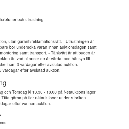
icrofoner och utrustning.
tion, utan garanti/reklamationsrätt. - Utrustningen är
 Köpare bör undersöka varan innan auktionsdagen samt
dmontering samt transport. - Tänkvärt är att buden är
ekten än vad ni anser de är värda med hänsyn till
 ske inom 3 vardagar efter avslutad auktion. -
 vardagar efter avslutad auktion.
ng
g och Torsdag kl 13.30 - 18.00 på Netauktions lager
Titta gärna på fler nätauktioner under rubriken
dagar efter vunnen auktion.
A
moms