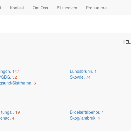
t
Kontakt
Om Oss
Bli medlem
Prenumera
HEL
ingön,
147
Lundsbrunn,
1
n/GBG,
52
Skövde,
74
gsund/Skärhamn,
6
 tunga ,
19
Bildelar/tillbehör,
4
renad,
4
Skog/lantbruk,
4