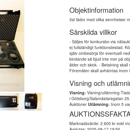
Objektinformation
3st lådor med olika sennheiser m
Särskilda villkor
- Säljes för konkursbo via nätauk
ej fullständigt funktionstestad.
själv ombesörja för eventuell ne
bindande så bjud inte mer på obj
ålder och skick. - Betalning skall
Föremålen skall avhämtas inom 5
Visning och utlämni
Visning:
Visning/utlämning Tisda
i Göteborg/Salsmästaregatan 25. 
Auktioner
Utlämning:
Inom 5 var
AUKTIONSSFAKT
Marknadsvärde: 2 600 kr exkl 
Avslutas: 2025-08-17 19:50