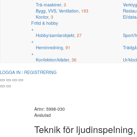
Trä-maskiner,
3
Verkty
Bygg, VVS, Ventilation,
193
Restaur
Kontor,
3
El/data
Fritid & hobby
+
Hobby/samlarobjekt,
27
Sport/fr
+
Heminredning,
91
Trädgå
+
Konfektion/kläder,
36
Ur/kloc
LOGGA IN / REGISTRERING
Artnr: 5998-030
Avslutad
Teknik för ljudinspelning