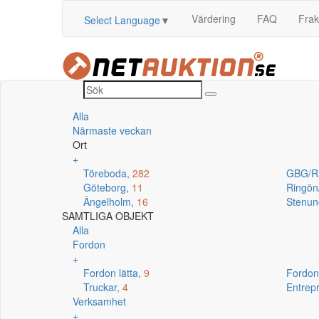
Värdering
FAQ
Frak
Select Language
▼
Alla
Närmaste veckan
Ort
+
Töreboda,
282
GBG/R
Göteborg,
11
Ringö
Ängelholm,
16
Stenun
SAMTLIGA OBJEKT
Alla
Fordon
+
Fordon lätta,
9
Fordon
Truckar,
4
Entrep
Verksamhet
+