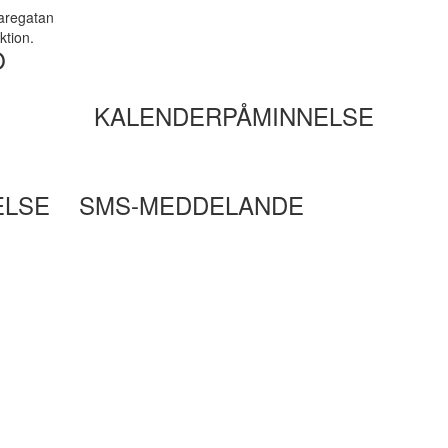
taregatan
ktion.
O
KALENDERPÅMINNELSE
ELSE
SMS-MEDDELANDE