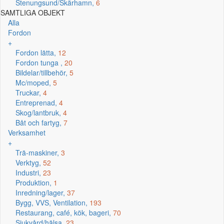
Stenungsund/Skärhamn,
6
SAMTLIGA OBJEKT
Alla
Fordon
+
Fordon lätta,
12
Fordon tunga ,
20
Bildelar/tillbehör,
5
Mc/moped,
5
Truckar,
4
Entreprenad,
4
Skog/lantbruk,
4
Båt och fartyg,
7
Verksamhet
+
Trä-maskiner,
3
Verktyg,
52
Industri,
23
Produktion,
1
Inredning/lager,
37
Bygg, VVS, Ventilation,
193
Restaurang, café, kök, bageri,
70
Sjukvård/hälsa,
23