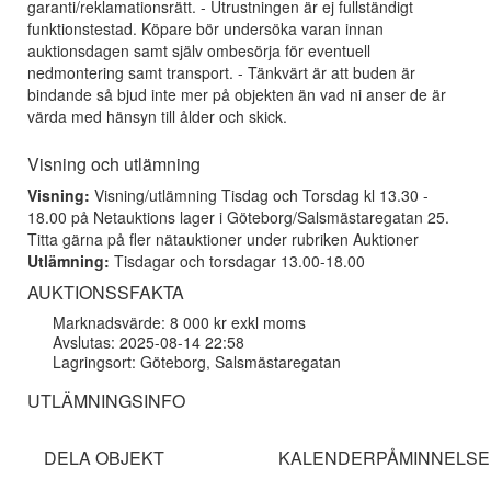
garanti/reklamationsrätt. - Utrustningen är ej fullständigt
funktionstestad. Köpare bör undersöka varan innan
auktionsdagen samt själv ombesörja för eventuell
nedmontering samt transport. - Tänkvärt är att buden är
bindande så bjud inte mer på objekten än vad ni anser de är
värda med hänsyn till ålder och skick.
Visning och utlämning
Visning:
Visning/utlämning Tisdag och Torsdag kl 13.30 -
18.00 på Netauktions lager i Göteborg/Salsmästaregatan 25.
Titta gärna på fler nätauktioner under rubriken Auktioner
Utlämning:
Tisdagar och torsdagar 13.00-18.00
AUKTIONSSFAKTA
Marknadsvärde: 8 000 kr exkl moms
Avslutas: 2025-08-14 22:58
Lagringsort: Göteborg, Salsmästaregatan
UTLÄMNINGSINFO
DELA OBJEKT
KALENDERPÅMINNELSE