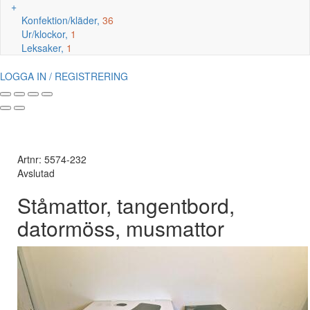
+
Konfektion/kläder,
36
Ur/klockor,
1
Leksaker,
1
LOGGA IN / REGISTRERING
Artnr: 5574-232
Avslutad
Ståmattor, tangentbord,
datormöss, musmattor