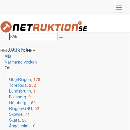
LOGGA IN
HELA AUKTIONER
Alla
Närmaste veckan
Ort
+
Gbg/Ringön,
178
Töreboda,
282
Lundsbrunn,
1
Blidsberg,
9
Göteborg,
162
Ringön/GBG,
52
Skövde,
74
Skara,
20
Ängelholm,
16