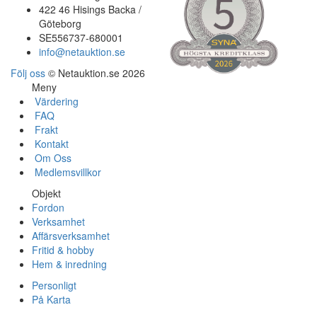
422 46 Hisings Backa /
Göteborg
SE556737-680001
info@netauktion.se
Följ oss
© Netauktion.se 2026
Meny
Värdering
FAQ
Frakt
Kontakt
Om Oss
Medlemsvillkor
Objekt
Fordon
Verksamhet
Affärsverksamhet
Fritid & hobby
Hem & inredning
Personligt
På Karta