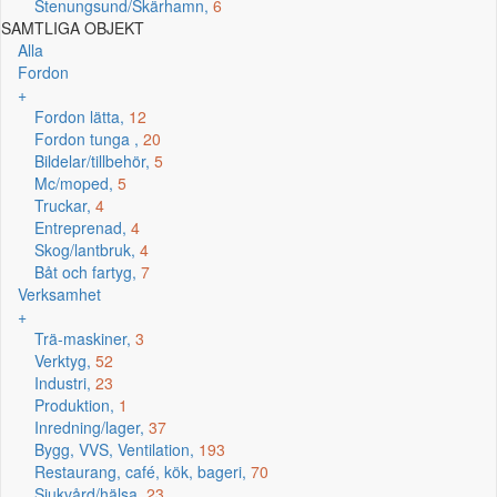
Stenungsund/Skärhamn,
6
SAMTLIGA OBJEKT
Alla
Fordon
+
Fordon lätta,
12
Fordon tunga ,
20
Bildelar/tillbehör,
5
Mc/moped,
5
Truckar,
4
Entreprenad,
4
Skog/lantbruk,
4
Båt och fartyg,
7
Verksamhet
+
Trä-maskiner,
3
Verktyg,
52
Industri,
23
Produktion,
1
Inredning/lager,
37
Bygg, VVS, Ventilation,
193
Restaurang, café, kök, bageri,
70
Sjukvård/hälsa,
23