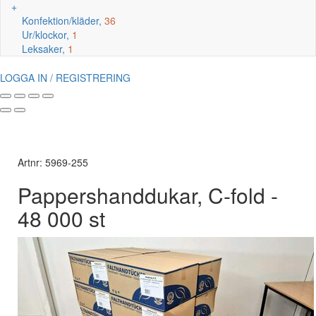
+
Konfektion/kläder,
36
Ur/klockor,
1
Leksaker,
1
LOGGA IN / REGISTRERING
Artnr: 5969-255
Pappershanddukar, C-fold -
48 000 st