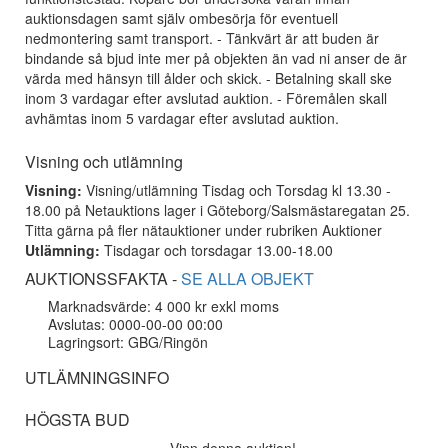
auktionsdagen samt själv ombesörja för eventuell
nedmontering samt transport. - Tänkvärt är att buden är
bindande så bjud inte mer på objekten än vad ni anser de är
värda med hänsyn till ålder och skick. - Betalning skall ske
inom 3 vardagar efter avslutad auktion. - Föremålen skall
avhämtas inom 5 vardagar efter avslutad auktion.
Visning och utlämning
Visning:
Visning/utlämning Tisdag och Torsdag kl 13.30 -
18.00 på Netauktions lager i Göteborg/Salsmästaregatan 25.
Titta gärna på fler nätauktioner under rubriken Auktioner
Utlämning:
Tisdagar och torsdagar 13.00-18.00
AUKTIONSSFAKTA -
SE ALLA OBJEKT
Marknadsvärde: 4 000 kr exkl moms
Avslutas: 0000-00-00 00:00
Lagringsort: GBG/Ringön
UTLÄMNINGSINFO
HÖGSTA BUD