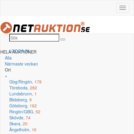
LOGGA IN
HELA AUKTIONER
Alla
Närmaste veckan
Ort
+
Gbg/Ringön,
178
Töreboda,
282
Lundsbrunn,
1
Blidsberg,
9
Göteborg,
162
Ringön/GBG,
52
Skövde,
74
Skara,
20
Ängelholm,
16