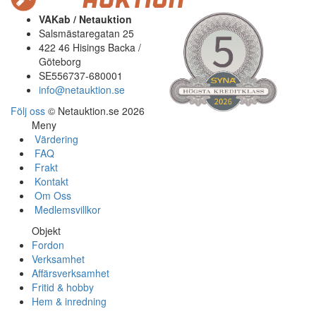
VAKab / Netauktion
Salsmästaregatan 25
422 46 Hisings Backa /
Göteborg
SE556737-680001
info@netauktion.se
Följ oss
© Netauktion.se 2026
Meny
Värdering
FAQ
Frakt
Kontakt
Om Oss
Medlemsvillkor
Objekt
Fordon
Verksamhet
Affärsverksamhet
Fritid & hobby
Hem & inredning