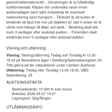
garanti/reklamationsrätt. - Utrustningen är ej fullständigt
funktionstestad. Köpare bör undersöka varan innan
auktionsdagen samt själv ombesörja för eventuell
nedmontering samt transport. - Tänkvärt är att buden är
bindande så bjud inte mer på objekten än vad ni anser de är
värda med hänsyn till ålder och skick. - Betalning skall ske
inom 3 vardagar efter avslutad auktion. - Föremålen skall
avhämtas inom 5 vardagar efter avslutad auktion.
Visning och utlämning
Visning:
Visning/utlämning Tisdag och Torsdag kl 13.30 -
18.00 på Netauktions lager i Göteborg/Salsmästaregatan 25.
Titta gärna på fler nätauktioner under rubriken Auktioner
Utlämning:
Tisdag eller Torsdag 13.00-18.00, GBG
Salsmätareg. 25
AUKTIONSSFAKTA
Marknadsvärde: 15 000 kr exkl moms
Avslutas: 2026-06-07 19:07
Lagringsort: Gbg/Ringön
UTLÄMNINGSINFO