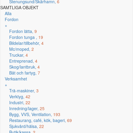
Stenungsund/Skärhamn,
6
SAMTLIGA OBJEKT
Alla
Fordon
+
Fordon lätta,
9
Fordon tunga ,
19
Bildelar/tillbehör,
4
Mc/moped,
2
Truckar,
4
Entreprenad,
4
Skog/lantbruk,
4
Båt och fartyg,
7
Verksamhet
+
Trä-maskiner,
3
Verktyg,
42
Industri,
22
Inredning/lager,
25
Bygg, VVS, Ventilation,
193
Restaurang, café, kök, bageri,
69
Sjukvård/hälsa,
22
Butik/kassa,
2