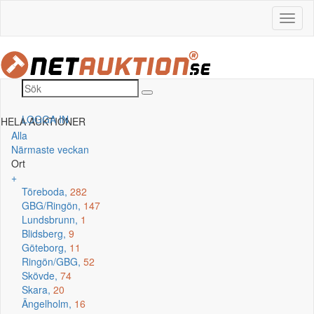
LOGGA IN
HELA AUKTIONER
Alla
Närmaste veckan
Ort
+
Töreboda,
282
GBG/Ringön,
147
Lundsbrunn,
1
Blidsberg,
9
Göteborg,
11
Ringön/GBG,
52
Skövde,
74
Skara,
20
Ängelholm,
16