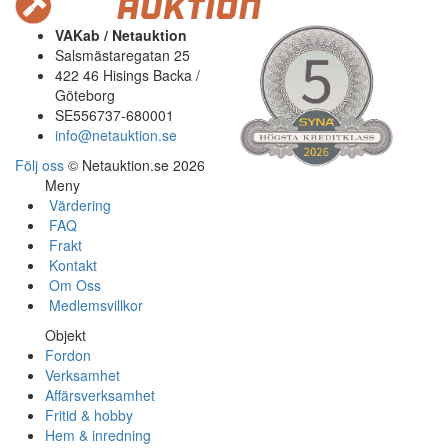
VAKab / Netauktion
Salsmästaregatan 25
422 46 Hisings Backa /
Göteborg
SE556737-680001
info@netauktion.se
Följ oss
© Netauktion.se 2026
Meny
Värdering
FAQ
Frakt
Kontakt
Om Oss
Medlemsvillkor
Objekt
Fordon
Verksamhet
Affärsverksamhet
Fritid & hobby
Hem & inredning