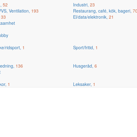
g,
52
Industri,
23
VS, Ventilation,
193
Restaurang, café, kök, bageri,
7
,
33
El/data/elektronik,
21
rksamhet
hobby
ske/ridsport,
1
Sport/fritid,
1
edning,
136
Husgeråd,
6
t
kor,
1
Leksaker,
1