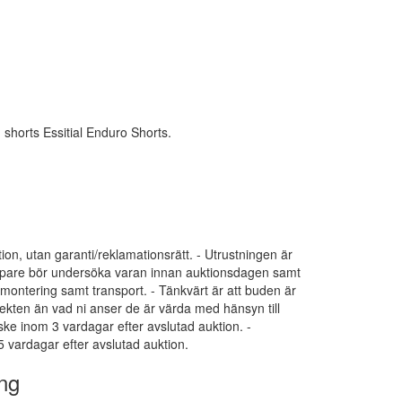
shorts Essitial Enduro Shorts.
tion, utan garanti/reklamationsrätt. - Utrustningen är
 Köpare bör undersöka varan innan auktionsdagen samt
dmontering samt transport. - Tänkvärt är att buden är
ekten än vad ni anser de är värda med hänsyn till
 ske inom 3 vardagar efter avslutad auktion. -
 vardagar efter avslutad auktion.
ng