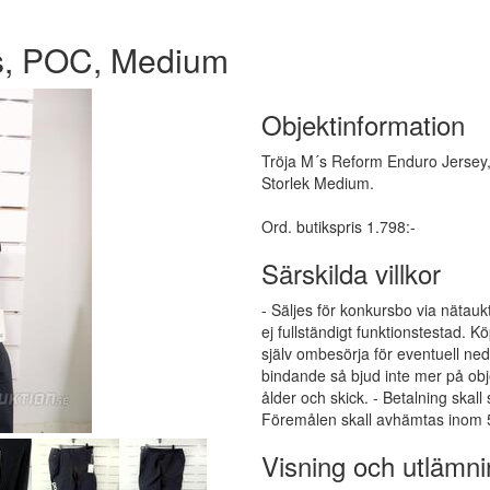
ts, POC, Medium
Objektinformation
Tröja M´s Reform Enduro Jersey, 
Storlek Medium.
Ord. butikspris 1.798:-
Särskilda villkor
- Säljes för konkursbo via nätauk
ej fullständigt funktionstestad.
själv ombesörja för eventuell ne
bindande så bjud inte mer på obj
ålder och skick. - Betalning skall
Föremålen skall avhämtas inom 5
Visning och utlämni