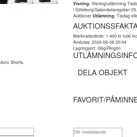
Visning:
Visning/utlämning Tisda
i Göteborg/Salsmästaregatan 25. 
Auktioner
Utlämning:
Tisdag ell
AUKTIONSSFAKT
Marknadsvärde: 1 400 kr exkl 
Avslutas: 2026-06-08 20:04
Lagringsort: Gbg/Ringön
UTLÄMNINGSINF
nduro Shorts.
DELA OBJEKT
FAVORIT/PÅMINN