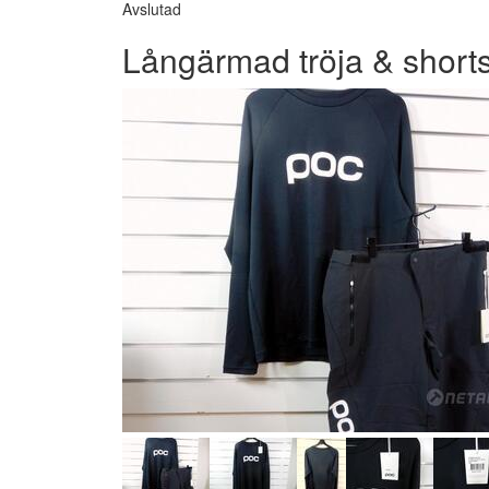
Avslutad
Långärmad tröja & shor