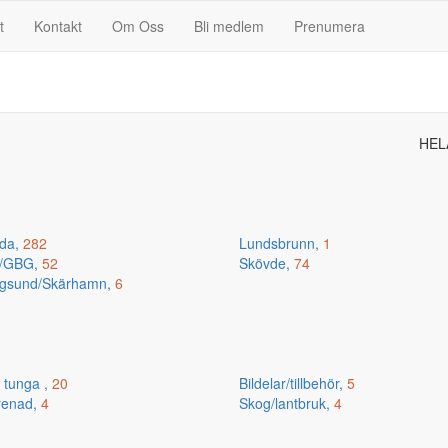
t
Kontakt
Om Oss
Bli medlem
Prenumera
HEL
da,
282
Lundsbrunn,
1
n/GBG,
52
Skövde,
74
gsund/Skärhamn,
6
 tunga ,
20
Bildelar/tillbehör,
5
renad,
4
Skog/lantbruk,
4