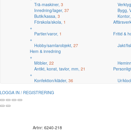
Trä-maskiner,
3
Verkty
Inredning/lager,
37
Bygg, V
Butik/kassa,
3
Kontor
Förskola/skola,
1
Affärsve
+
Partier/varor,
1
Fritid & 
+
Hobby/samlarobjekt,
27
Jakt/fi
Hem & inredning
+
Möbler,
22
Heminr
Antikt, konst, tavlor, mm,
21
Personlig
+
Konfektion/kläder,
36
Ur/kloc
LOGGA IN / REGISTRERING
Artnr: 6240-218