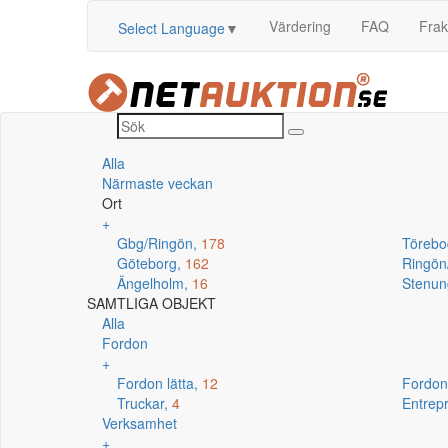
Värdering
FAQ
Frak
Select Language
▼
Alla
Närmaste veckan
Ort
+
Gbg/Ringön,
178
Törebo
Göteborg,
162
Ringö
Ängelholm,
16
Stenun
SAMTLIGA OBJEKT
Alla
Fordon
+
Fordon lätta,
12
Fordon
Truckar,
4
Entrep
Verksamhet
+