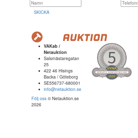
SKICKA
VAKab /
Netauktion
Salsmästaregatan
25
422 46 Hisings
Backa / Göteborg
SE556737-680001
info@netauktion.se
Följ oss
© Netauktion.se
2026