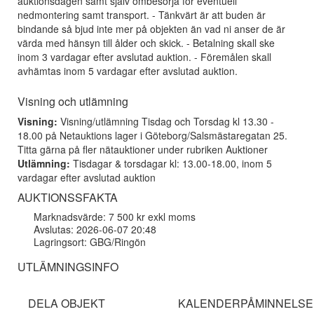
auktionsdagen samt själv ombesörja för eventuell
nedmontering samt transport. - Tänkvärt är att buden är
bindande så bjud inte mer på objekten än vad ni anser de är
värda med hänsyn till ålder och skick. - Betalning skall ske
inom 3 vardagar efter avslutad auktion. - Föremålen skall
avhämtas inom 5 vardagar efter avslutad auktion.
Visning och utlämning
Visning:
Visning/utlämning Tisdag och Torsdag kl 13.30 -
18.00 på Netauktions lager i Göteborg/Salsmästaregatan 25.
Titta gärna på fler nätauktioner under rubriken Auktioner
Utlämning:
Tisdagar & torsdagar kl: 13.00-18.00, inom 5
vardagar efter avslutad auktion
AUKTIONSSFAKTA
Marknadsvärde: 7 500 kr exkl moms
Avslutas: 2026-06-07 20:48
Lagringsort: GBG/Ringön
UTLÄMNINGSINFO
DELA OBJEKT
KALENDERPÅMINNELSE