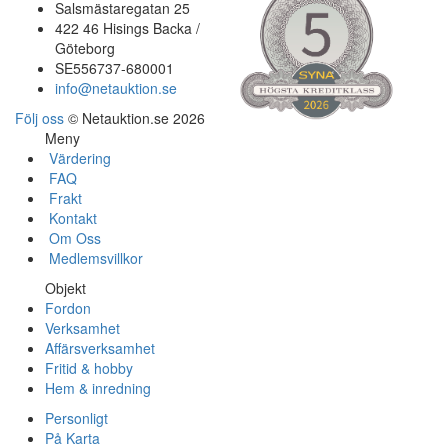
Salsmästaregatan 25
422 46 Hisings Backa /
Göteborg
SE556737-680001
info@netauktion.se
Följ oss
© Netauktion.se 2026
Meny
Värdering
FAQ
Frakt
Kontakt
Om Oss
Medlemsvillkor
Objekt
Fordon
Verksamhet
Affärsverksamhet
Fritid & hobby
Hem & inredning
Personligt
På Karta