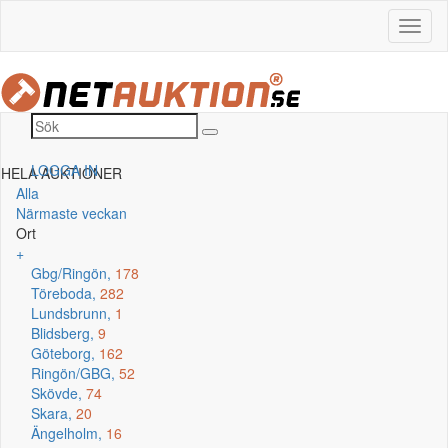
LOGGA IN
HELA AUKTIONER
Alla
Närmaste veckan
Ort
+
Gbg/Ringön,
178
Töreboda,
282
Lundsbrunn,
1
Blidsberg,
9
Göteborg,
162
Ringön/GBG,
52
Skövde,
74
Skara,
20
Ängelholm,
16