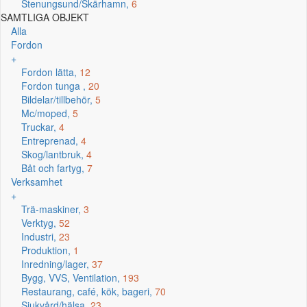
Stenungsund/Skärhamn,
6
SAMTLIGA OBJEKT
Alla
Fordon
+
Fordon lätta,
12
Fordon tunga ,
20
Bildelar/tillbehör,
5
Mc/moped,
5
Truckar,
4
Entreprenad,
4
Skog/lantbruk,
4
Båt och fartyg,
7
Verksamhet
+
Trä-maskiner,
3
Verktyg,
52
Industri,
23
Produktion,
1
Inredning/lager,
37
Bygg, VVS, Ventilation,
193
Restaurang, café, kök, bageri,
70
Sjukvård/hälsa,
23