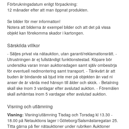
Förbrukningsdatum enligt förpackning:
12 månader efter att man öppnat produkten.
Se bilder för mer information!
Notera att bilderna är exempel bilder och att det på vissa
objekt kan förekomma skador i kartongen.
Särskilda villkor
- Säljes privat via nätauktion, utan garanti/reklamationsrätt. -
Utrustningen är ej fullständigt funktionstestad. Köpare bör
undersöka varan innan auktionsdagen samt själv ombesörja
för eventuell nedmontering samt transport. - Tänkvärt är att
buden är bindande så bjud inte mer på objekten än vad ni
anser de är värda med hänsyn till ålder och skick. - Betalning
skall ske inom 3 vardagar efter avslutad auktion. - Föremålen
skall avhämtas inom 5 vardagar efter avslutad auktion.
Visning och utlämning
Visning:
Visning/utlämning Tisdag och Torsdag kl 13.30 -
18.00 på Netauktions lager i Göteborg/Salsmästaregatan 25.
Titta gärna på fler nätauktioner under rubriken Auktioner