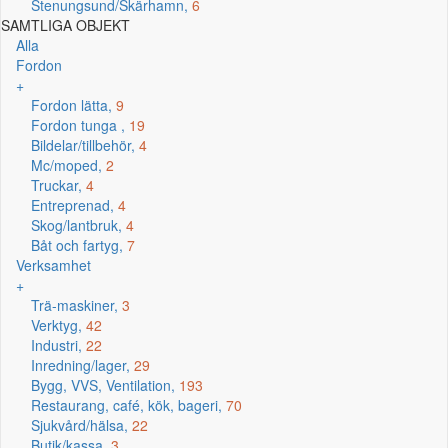
Stenungsund/Skärhamn,
6
SAMTLIGA OBJEKT
Alla
Fordon
+
Fordon lätta,
9
Fordon tunga ,
19
Bildelar/tillbehör,
4
Mc/moped,
2
Truckar,
4
Entreprenad,
4
Skog/lantbruk,
4
Båt och fartyg,
7
Verksamhet
+
Trä-maskiner,
3
Verktyg,
42
Industri,
22
Inredning/lager,
29
Bygg, VVS, Ventilation,
193
Restaurang, café, kök, bageri,
70
Sjukvård/hälsa,
22
Butik/kassa,
3