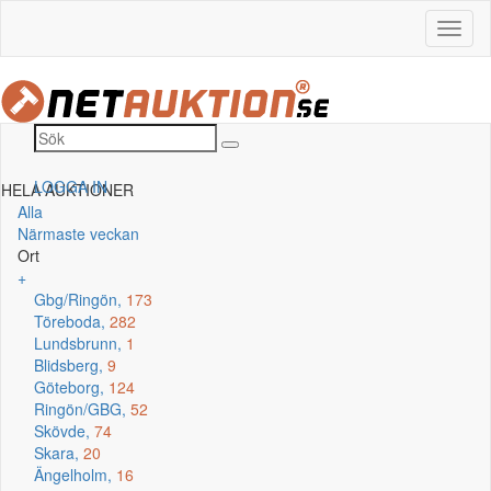
LOGGA IN
HELA AUKTIONER
Alla
Närmaste veckan
Ort
+
Gbg/Ringön,
173
Töreboda,
282
Lundsbrunn,
1
Blidsberg,
9
Göteborg,
124
Ringön/GBG,
52
Skövde,
74
Skara,
20
Ängelholm,
16