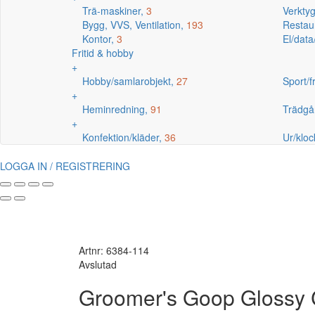
Trä-maskiner,
3
Verkty
Bygg, VVS, Ventilation,
193
Restaur
Kontor,
3
El/data
Fritid & hobby
+
Hobby/samlarobjekt,
27
Sport/fr
+
Heminredning,
91
Trädgå
+
Konfektion/kläder,
36
Ur/kloc
LOGGA IN / REGISTRERING
Artnr: 6384-114
Avslutad
Groomer's Goop Glossy 