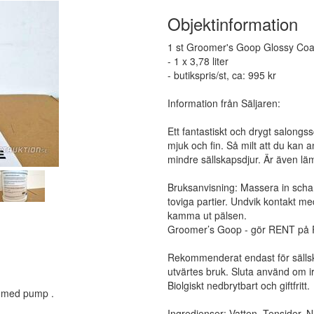
Objektinformation
1 st Groomer's Goop Glossy Co
- 1 x 3,78 liter
- butikspris/st, ca: 995 kr
Information från Säljaren:
Ett fantastiskt och drygt salon
mjuk och fin. Så milt att du kan 
mindre sällskapsdjur. Är även läm
Bruksanvisning: Massera in scham
toviga partier. Undvik kontakt med
kamma ut pälsen.
Groomer’s Goop - gör RENT på 
Rekommenderat endast för sällsk
utvärtes bruk. Sluta använd om ir
Biolgiskt nedbrytbart och giftfritt.
l med pump .
Ingredienser: Vatten, Tensider, N