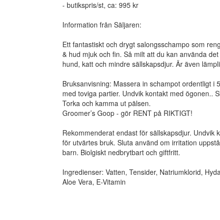
- butikspris/st, ca: 995 kr
Information från Säljaren:
Ett fantastiskt och drygt salongsschampo som reng
& hud mjuk och fin. Så milt att du kan använda det 
hund, katt och mindre sällskapsdjur. Är även lämpli
Bruksanvisning: Massera in schampot ordentligt i 5
med toviga partier. Undvik kontakt med ögonen.. Skölj
Torka och kamma ut pälsen.
Groomer’s Goop - gör RENT på RIKTIGT!
Rekommenderat endast för sällskapsdjur. Undvik 
för utvärtes bruk. Sluta använd om irritation uppstå
barn. Biolgiskt nedbrytbart och giftfritt.
Ingredienser: Vatten, Tensider, Natriumklorid, Hyda
Aloe Vera, E-Vitamin