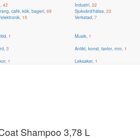
g,
42
Industri,
22
ang, café, kök, bageri,
69
Sjukvård/hälsa,
22
/elektronik,
15
Verkstad,
7
itid,
1
Musik,
1
rd,
3
Antikt, konst, tavlor, mm,
1
kor,
1
Leksaker,
1
Coat Shampoo 3,78 L