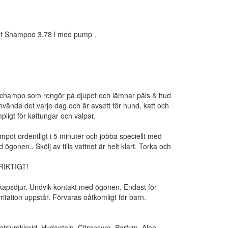
at Shampoo 3,78 l med pump .
gsschampo som rengör på djupet och lämnar päls & hud
använda det varje dag och är avsett för hund, katt och
pligt för kattungar och valpar.
pot ordentligt i 5 minuter och jobba speciellt med
 ögonen.. Skölj av tills vattnet är helt klart. Torka och
RIKTIGT!
apsdjur. Undvik kontakt med ögonen. Endast för
ritation uppstår. Förvaras oåtkomligt för barn.
atriumklorid, Hydantoin, Citronsyra, Parfym, Aloe