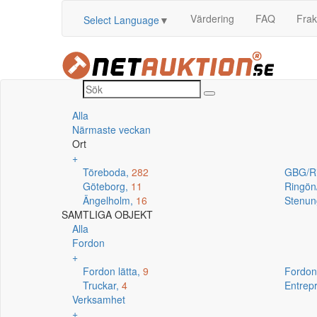
Värdering
FAQ
Frak
Select Language
▼
Alla
Närmaste veckan
Ort
+
Töreboda,
282
GBG/R
Göteborg,
11
Ringö
Ängelholm,
16
Stenun
SAMTLIGA OBJEKT
Alla
Fordon
+
Fordon lätta,
9
Fordon
Truckar,
4
Entrep
Verksamhet
+