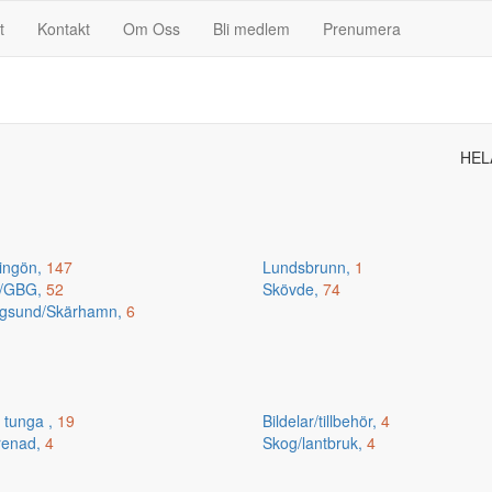
t
Kontakt
Om Oss
Bli medlem
Prenumera
HEL
ingön,
147
Lundsbrunn,
1
n/GBG,
52
Skövde,
74
gsund/Skärhamn,
6
 tunga ,
19
Bildelar/tillbehör,
4
renad,
4
Skog/lantbruk,
4