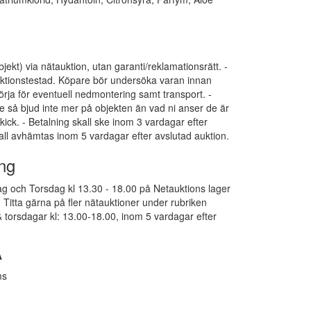
bjekt) via nätauktion, utan garanti/reklamationsrätt. -
funktionstestad. Köpare bör undersöka varan innan
ja för eventuell nedmontering samt transport. -
e så bjud inte mer på objekten än vad ni anser de är
kick. - Betalning skall ske inom 3 vardagar efter
all avhämtas inom 5 vardagar efter avslutad auktion.
ng
g och Torsdag kl 13.30 - 18.00 på Netauktions lager
Titta gärna på fler nätauktioner under rubriken
 torsdagar kl: 13.00-18.00, inom 5 vardagar efter
A
ms