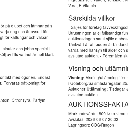
Vera, E-Vitamin
Särskilda villkor
ör på djupet och lämnar päls
- Säljes för företag (avvecklingso
varje dag och är avsett för
Utrustningen är ej fullständigt 
gt för kattungar och valpar.
auktionsdagen samt själv ombesör
Tänkvärt är att buden är bindand
 minuter och jobba speciellt
värda med hänsyn till ålder och s
 av tills vattnet är helt klart.
avslutad auktion. - Föremålen sk
Visning och utlämni
kontakt med ögonen. Endast
Visning:
Visning/utlämning Tisda
r. Förvaras oåtkomligt för
i Göteborg/Salsmästaregatan 25. 
Auktioner
Utlämning:
Tisdagar &
avslutad auktion
ntoin, Citronsyra, Parfym,
AUKTIONSSFAKT
Marknadsvärde: 800 kr exkl mo
Avslutas: 2026-06-07 20:32
Lagringsort: GBG/Ringön