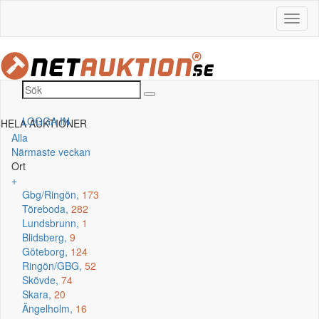
LOGGA IN
HELA AUKTIONER
Alla
Närmaste veckan
Ort
+
Gbg/Ringön,
173
Töreboda,
282
Lundsbrunn,
1
Blidsberg,
9
Göteborg,
124
Ringön/GBG,
52
Skövde,
74
Skara,
20
Ängelholm,
16