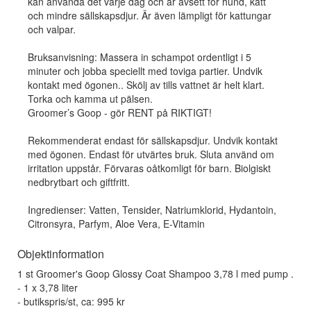
kan använda det varje dag och är avsett för hund, katt
och mindre sällskapsdjur. Är även lämpligt för kattungar
och valpar.
Bruksanvisning: Massera in schampot ordentligt i 5
minuter och jobba speciellt med toviga partier. Undvik
kontakt med ögonen.. Skölj av tills vattnet är helt klart.
Torka och kamma ut pälsen.
Groomer’s Goop - gör RENT på RIKTIGT!
Rekommenderat endast för sällskapsdjur. Undvik kontakt
med ögonen. Endast för utvärtes bruk. Sluta använd om
irritation uppstår. Förvaras oåtkomligt för barn. Biolgiskt
nedbrytbart och giftfritt.
Ingredienser: Vatten, Tensider, Natriumklorid, Hydantoin,
Citronsyra, Parfym, Aloe Vera, E-Vitamin
Objektinformation
1 st Groomer's Goop Glossy Coat Shampoo 3,78 l med pump .
- 1 x 3,78 liter
- butikspris/st, ca: 995 kr