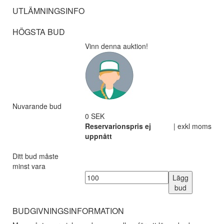
UTLÄMNINGSINFO
HÖGSTA BUD
Vinn denna auktion!
Nuvarande bud
0 SEK
Reservarionspris ej
| exkl moms
uppnått
Ditt bud måste
minst vara
Lägg
bud
BUDGIVNINGSINFORMATION