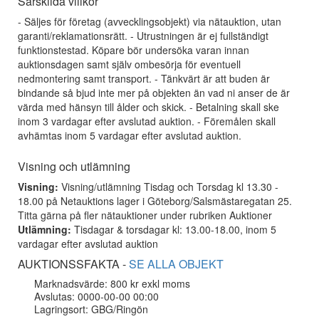
Särskilda villkor
- Säljes för företag (avvecklingsobjekt) via nätauktion, utan
garanti/reklamationsrätt. - Utrustningen är ej fullständigt
funktionstestad. Köpare bör undersöka varan innan
auktionsdagen samt själv ombesörja för eventuell
nedmontering samt transport. - Tänkvärt är att buden är
bindande så bjud inte mer på objekten än vad ni anser de är
värda med hänsyn till ålder och skick. - Betalning skall ske
inom 3 vardagar efter avslutad auktion. - Föremålen skall
avhämtas inom 5 vardagar efter avslutad auktion.
Visning och utlämning
Visning:
Visning/utlämning Tisdag och Torsdag kl 13.30 -
18.00 på Netauktions lager i Göteborg/Salsmästaregatan 25.
Titta gärna på fler nätauktioner under rubriken Auktioner
Utlämning:
Tisdagar & torsdagar kl: 13.00-18.00, inom 5
vardagar efter avslutad auktion
AUKTIONSSFAKTA -
SE ALLA OBJEKT
Marknadsvärde: 800 kr exkl moms
Avslutas: 0000-00-00 00:00
Lagringsort: GBG/Ringön