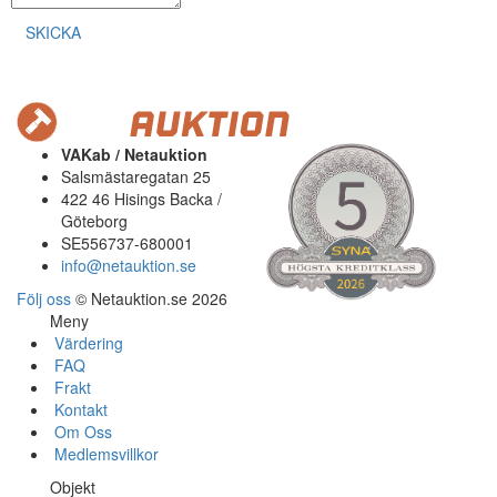
SKICKA
VAKab / Netauktion
Salsmästaregatan 25
422 46 Hisings Backa /
Göteborg
SE556737-680001
info@netauktion.se
Följ oss
© Netauktion.se 2026
Meny
Värdering
FAQ
Frakt
Kontakt
Om Oss
Medlemsvillkor
Objekt