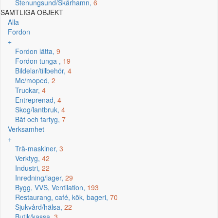
Stenungsund/Skärhamn,
6
SAMTLIGA OBJEKT
Alla
Fordon
+
Fordon lätta,
9
Fordon tunga ,
19
Bildelar/tillbehör,
4
Mc/moped,
2
Truckar,
4
Entreprenad,
4
Skog/lantbruk,
4
Båt och fartyg,
7
Verksamhet
+
Trä-maskiner,
3
Verktyg,
42
Industri,
22
Inredning/lager,
29
Bygg, VVS, Ventilation,
193
Restaurang, café, kök, bageri,
70
Sjukvård/hälsa,
22
Butik/kassa,
3