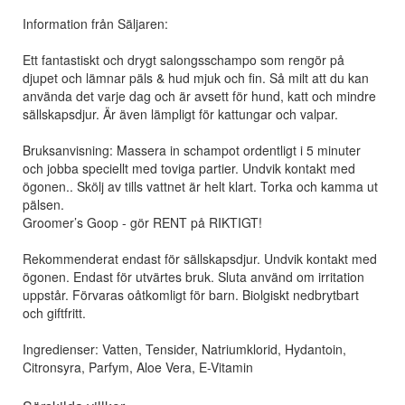
Information från Säljaren:
Ett fantastiskt och drygt salongsschampo som rengör på
djupet och lämnar päls & hud mjuk och fin. Så milt att du kan
använda det varje dag och är avsett för hund, katt och mindre
sällskapsdjur. Är även lämpligt för kattungar och valpar.
Bruksanvisning: Massera in schampot ordentligt i 5 minuter
och jobba speciellt med toviga partier. Undvik kontakt med
ögonen.. Skölj av tills vattnet är helt klart. Torka och kamma ut
pälsen.
Groomer’s Goop - gör RENT på RIKTIGT!
Rekommenderat endast för sällskapsdjur. Undvik kontakt med
ögonen. Endast för utvärtes bruk. Sluta använd om irritation
uppstår. Förvaras oåtkomligt för barn. Biolgiskt nedbrytbart
och giftfritt.
Ingredienser: Vatten, Tensider, Natriumklorid, Hydantoin,
Citronsyra, Parfym, Aloe Vera, E-Vitamin