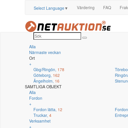
Värdering
FAQ
Frak
Select Language
▼
Alla
Närmaste veckan
Ort
+
Gbg/Ringön,
178
Törebo
Göteborg,
162
Ringö
Ängelholm,
16
Stenun
SAMTLIGA OBJEKT
Alla
Fordon
+
Fordon lätta,
12
Fordon
Truckar,
4
Entrep
Verksamhet
+