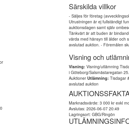
Särskilda villkor
- Säljes för företag (avvecklingso
Utrustningen är ej fullständigt 
auktionsdagen samt själv ombesör
Tänkvärt är att buden är bindand
värda med hänsyn till ålder och s
avslutad auktion. - Föremålen sk
Visning och utlämni
or
Visning:
Visning/utlämning Tisda
i Göteborg/Salsmästaregatan 25. 
Auktioner
Utlämning:
Tisdagar &
avslutad auktion
AUKTIONSSFAKT
Marknadsvärde: 3 000 kr exkl 
10
Avslutas: 2026-06-07 20:49
Lagringsort: GBG/Ringön
UTLÄMNINGSINF