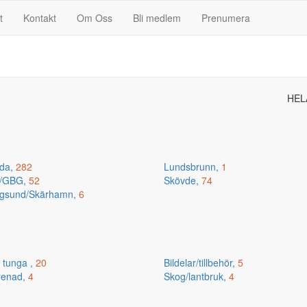
t
Kontakt
Om Oss
Bli medlem
Prenumera
HEL
da,
282
Lundsbrunn,
1
n/GBG,
52
Skövde,
74
gsund/Skärhamn,
6
 tunga ,
20
Bildelar/tillbehör,
5
renad,
4
Skog/lantbruk,
4