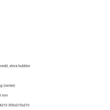
redd, stora bubblor
g (cerise)
10 mm
SA4210 305x215x210