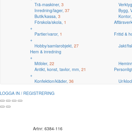
Trä-maskiner,
3
Verkty
Inredning/lager,
37
Bygg, V
Butik/kassa,
3
Kontor
Förskola/skola,
1
Affärsve
+
Partier/varor,
1
Fritid & 
+
Hobby/samlarobjekt,
27
Jakt/fi
Hem & inredning
+
Möbler,
22
Heminr
Antikt, konst, tavlor, mm,
21
Personlig
+
Konfektion/kläder,
36
Ur/kloc
LOGGA IN / REGISTRERING
Artnr: 6384-116