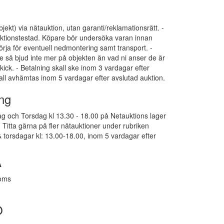
bjekt) via nätauktion, utan garanti/reklamationsrätt. -
funktionstestad. Köpare bör undersöka varan innan
ja för eventuell nedmontering samt transport. -
e så bjud inte mer på objekten än vad ni anser de är
kick. - Betalning skall ske inom 3 vardagar efter
all avhämtas inom 5 vardagar efter avslutad auktion.
ng
g och Torsdag kl 13.30 - 18.00 på Netauktions lager
Titta gärna på fler nätauktioner under rubriken
 torsdagar kl: 13.00-18.00, inom 5 vardagar efter
A
moms
O