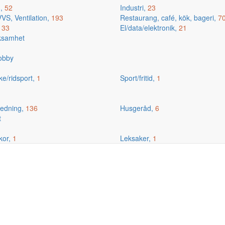
g,
52
Industri,
23
VS, Ventilation,
193
Restaurang, café, kök, bageri,
7
,
33
El/data/elektronik,
21
rksamhet
hobby
ske/ridsport,
1
Sport/fritid,
1
edning,
136
Husgeråd,
6
t
kor,
1
Leksaker,
1