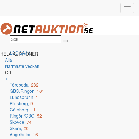
LOGGA IN
HELA AUKTIONER
Alla
Närmaste veckan
Ort
+
Töreboda,
282
GBG/Ringön,
161
Lundsbrunn,
1
Blidsberg,
9
Göteborg,
11
Ringön/GBG,
52
Skövde,
74
Skara,
20
Ängelholm,
16