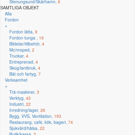
Stenungsund/Skärhamn,
6
SAMTLIGA OBJEKT
Alla
Fordon
+
Fordon lätta,
9
Fordon tunga ,
19
Bildelar/tillbehör,
4
Mc/moped,
2
Truckar,
4
Entreprenad,
4
Skog/lantbruk,
4
Båt och fartyg,
7
Verksamhet
+
Trä-maskiner,
3
Verktyg,
42
Industri,
22
Inredning/lager,
26
Bygg, VVS, Ventilation,
193
Restaurang, café, kök, bageri,
74
Sjukvård/hälsa,
22
Butik/kassa,
2