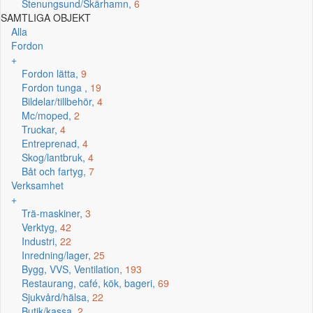
Stenungsund/Skärhamn,
6
SAMTLIGA OBJEKT
Alla
Fordon
+
Fordon lätta,
9
Fordon tunga ,
19
Bildelar/tillbehör,
4
Mc/moped,
2
Truckar,
4
Entreprenad,
4
Skog/lantbruk,
4
Båt och fartyg,
7
Verksamhet
+
Trä-maskiner,
3
Verktyg,
42
Industri,
22
Inredning/lager,
25
Bygg, VVS, Ventilation,
193
Restaurang, café, kök, bageri,
69
Sjukvård/hälsa,
22
Butik/kassa,
2