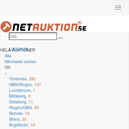
LOGGA IN
HELA AUKTIONER
Alla
Närmaste veckan
Ort
+
Töreboda,
282
GBG/Ringön,
147
Lundsbrunn,
1
Blidsberg,
9
Göteborg,
11
Ringön/GBG,
52
Skövde,
74
Skara,
20
Ängelholm,
16