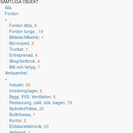
SAMTLIGA OBJEKT
Alla
Fordon
+
Fordon lätta,
9
Fordon tunga ,
19
Bildelar/tillbehör,
1
Mc/moped,
2
Truckar,
1
Entreprenad,
4
Skog/lantbruk,
4
Båt och fartyg,
7
Verksamhet
+
Industri,
20
Inredning/lager,
2
Bygg, VVS, Ventilation,
5
Restaurang, café, kök, bageri,
79
Sjukvård/hälsa,
20
Butik/kassa,
1
Kontor,
2
El/data/elektronik,
23
Verkstad,
1