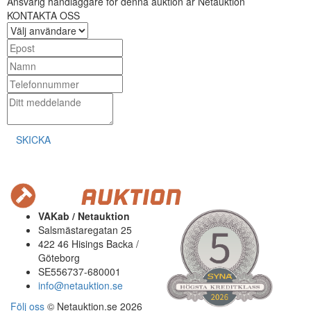
Ansvarig handläggare för denna auktion är Netauktion
KONTAKTA OSS
SKICKA
VAKab / Netauktion
Salsmästaregatan 25
422 46 Hisings Backa /
Göteborg
SE556737-680001
info@netauktion.se
Följ oss
© Netauktion.se 2026