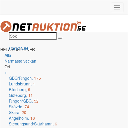
LOGGA IN
HELA AUKTIONER
Alla
Närmaste veckan
Ort
+
GBG/Ringön,
175
Lundsbrunn,
1
Blidsberg,
9
Göteborg,
11
Ringön/GBG,
52
Skövde,
74
Skara,
20
Ängelholm,
16
Stenungsund/Skärhamn,
6