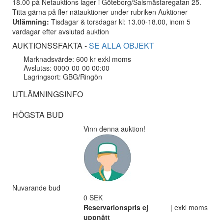
18.00 på Netauktions lager i Göteborg/Salsmästaregatan 25.
Titta gärna på fler nätauktioner under rubriken Auktioner
Utlämning:
Tisdagar & torsdagar kl: 13.00-18.00, inom 5
vardagar efter avslutad auktion
AUKTIONSSFAKTA -
SE ALLA OBJEKT
Marknadsvärde: 600 kr exkl moms
Avslutas: 0000-00-00 00:00
Lagringsort: GBG/Ringön
UTLÄMNINGSINFO
HÖGSTA BUD
Vinn denna auktion!
Nuvarande bud
0 SEK
Reservarionspris ej
| exkl moms
uppnått