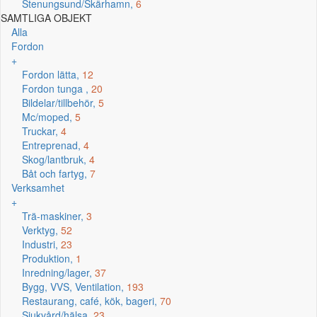
Stenungsund/Skärhamn,
6
SAMTLIGA OBJEKT
Alla
Fordon
+
Fordon lätta,
12
Fordon tunga ,
20
Bildelar/tillbehör,
5
Mc/moped,
5
Truckar,
4
Entreprenad,
4
Skog/lantbruk,
4
Båt och fartyg,
7
Verksamhet
+
Trä-maskiner,
3
Verktyg,
52
Industri,
23
Produktion,
1
Inredning/lager,
37
Bygg, VVS, Ventilation,
193
Restaurang, café, kök, bageri,
70
Sjukvård/hälsa,
23