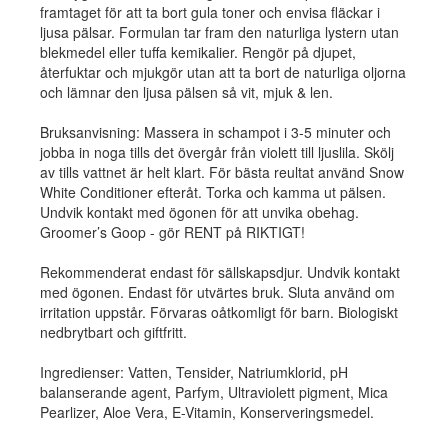
framtaget för att ta bort gula toner och envisa fläckar i
ljusa pälsar. Formulan tar fram den naturliga lystern utan
blekmedel eller tuffa kemikalier. Rengör på djupet,
återfuktar och mjukgör utan att ta bort de naturliga oljorna
och lämnar den ljusa pälsen så vit, mjuk & len.
Bruksanvisning: Massera in schampot i 3-5 minuter och
jobba in noga tills det övergår från violett till ljuslila. Skölj
av tills vattnet är helt klart. För bästa reultat använd Snow
White Conditioner efteråt. Torka och kamma ut pälsen.
Undvik kontakt med ögonen för att unvika obehag.
Groomer’s Goop - gör RENT på RIKTIGT!
Rekommenderat endast för sällskapsdjur. Undvik kontakt
med ögonen. Endast för utvärtes bruk. Sluta använd om
irritation uppstår. Förvaras oåtkomligt för barn. Biologiskt
nedbrytbart och giftfritt.
Ingredienser: Vatten, Tensider, Natriumklorid, pH
balanserande agent, Parfym, Ultraviolett pigment, Mica
Pearlizer, Aloe Vera, E-Vitamin, Konserveringsmedel.