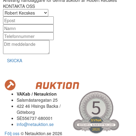
Ansvarig handläggare för denna auktion är Robert Kecskes
KONTAKTA OSS
SKICKA
VAKab / Netauktion
Salsmästaregatan 25
422 46 Hisings Backa /
Göteborg
SE556737-680001
info@netauktion.se
Följ oss
© Netauktion.se 2026