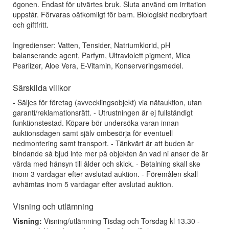
ögonen. Endast för utvärtes bruk. Sluta använd om irritation
uppstår. Förvaras oåtkomligt för barn. Biologiskt nedbrytbart
och giftfritt.
Ingredienser: Vatten, Tensider, Natriumklorid, pH
balanserande agent, Parfym, Ultraviolett pigment, Mica
Pearlizer, Aloe Vera, E-Vitamin, Konserveringsmedel.
Särskilda villkor
- Säljes för företag (avvecklingsobjekt) via nätauktion, utan
garanti/reklamationsrätt. - Utrustningen är ej fullständigt
funktionstestad. Köpare bör undersöka varan innan
auktionsdagen samt själv ombesörja för eventuell
nedmontering samt transport. - Tänkvärt är att buden är
bindande så bjud inte mer på objekten än vad ni anser de är
värda med hänsyn till ålder och skick. - Betalning skall ske
inom 3 vardagar efter avslutad auktion. - Föremålen skall
avhämtas inom 5 vardagar efter avslutad auktion.
Visning och utlämning
Visning:
Visning/utlämning Tisdag och Torsdag kl 13.30 -