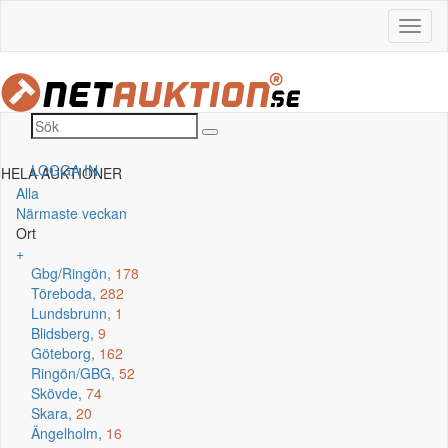
LOGGA IN
HELA AUKTIONER
Alla
Närmaste veckan
Ort
+
Gbg/Ringön,
178
Töreboda,
282
Lundsbrunn,
1
Blidsberg,
9
Göteborg,
162
Ringön/GBG,
52
Skövde,
74
Skara,
20
Ängelholm,
16