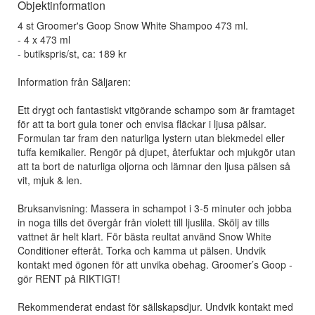
Objektinformation
4 st Groomer's Goop Snow White Shampoo 473 ml.
- 4 x 473 ml
- butikspris/st, ca: 189 kr
Information från Säljaren:
Ett drygt och fantastiskt vitgörande schampo som är framtaget
för att ta bort gula toner och envisa fläckar i ljusa pälsar.
Formulan tar fram den naturliga lystern utan blekmedel eller
tuffa kemikalier. Rengör på djupet, återfuktar och mjukgör utan
att ta bort de naturliga oljorna och lämnar den ljusa pälsen så
vit, mjuk & len.
Bruksanvisning: Massera in schampot i 3-5 minuter och jobba
in noga tills det övergår från violett till ljuslila. Skölj av tills
vattnet är helt klart. För bästa reultat använd Snow White
Conditioner efteråt. Torka och kamma ut pälsen. Undvik
kontakt med ögonen för att unvika obehag. Groomer’s Goop -
gör RENT på RIKTIGT!
Rekommenderat endast för sällskapsdjur. Undvik kontakt med