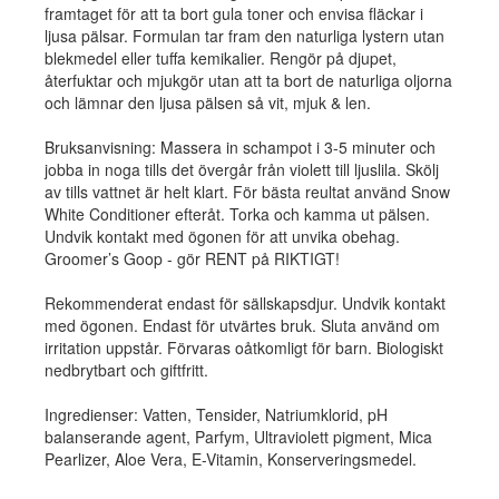
framtaget för att ta bort gula toner och envisa fläckar i
ljusa pälsar. Formulan tar fram den naturliga lystern utan
blekmedel eller tuffa kemikalier. Rengör på djupet,
återfuktar och mjukgör utan att ta bort de naturliga oljorna
och lämnar den ljusa pälsen så vit, mjuk & len.
Bruksanvisning: Massera in schampot i 3-5 minuter och
jobba in noga tills det övergår från violett till ljuslila. Skölj
av tills vattnet är helt klart. För bästa reultat använd Snow
White Conditioner efteråt. Torka och kamma ut pälsen.
Undvik kontakt med ögonen för att unvika obehag.
Groomer’s Goop - gör RENT på RIKTIGT!
Rekommenderat endast för sällskapsdjur. Undvik kontakt
med ögonen. Endast för utvärtes bruk. Sluta använd om
irritation uppstår. Förvaras oåtkomligt för barn. Biologiskt
nedbrytbart och giftfritt.
Ingredienser: Vatten, Tensider, Natriumklorid, pH
balanserande agent, Parfym, Ultraviolett pigment, Mica
Pearlizer, Aloe Vera, E-Vitamin, Konserveringsmedel.