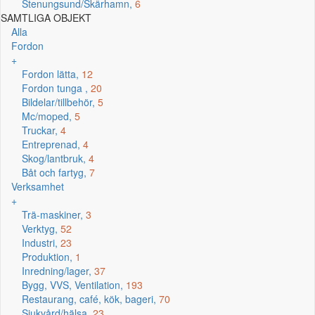
Stenungsund/Skärhamn,
6
SAMTLIGA OBJEKT
Alla
Fordon
+
Fordon lätta,
12
Fordon tunga ,
20
Bildelar/tillbehör,
5
Mc/moped,
5
Truckar,
4
Entreprenad,
4
Skog/lantbruk,
4
Båt och fartyg,
7
Verksamhet
+
Trä-maskiner,
3
Verktyg,
52
Industri,
23
Produktion,
1
Inredning/lager,
37
Bygg, VVS, Ventilation,
193
Restaurang, café, kök, bageri,
70
Sjukvård/hälsa,
23