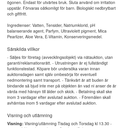
ögonen. Endast för utvärtes bruk. Sluta använd om irritation
uppstår. Förvaras oåtkomligt för barn. Biologiskt nedbrytbart
och giftfritt.
Ingredienser: Vatten, Tensider, Natriumklorid, pH
balanserande agent, Parfym, Ultraviolett pigment, Mica
Pearlizer, Aloe Vera, E-Vitamin, Konserveringsmedel.
Särskilda villkor
- Säljes för företag (avvecklingsobjekt) via nätauktion, utan
garanti/reklamationsrätt. - Utrustningen är ej fullständigt
funktionstestad. Köpare bör undersöka varan innan
auktionsdagen samt själv ombesörja för eventuell
nedmontering samt transport. - Tänkvärt är att buden är
bindande så bjud inte mer på objekten än vad ni anser de är
värda med hänsyn till ålder och skick. - Betalning skall ske
inom 3 vardagar efter avslutad auktion. - Föremålen skall
avhämtas inom 5 vardagar efter avslutad auktion.
Visning och utlämning
Visning:
Visning/utlämning Tisdag och Torsdag kl 13.30 -