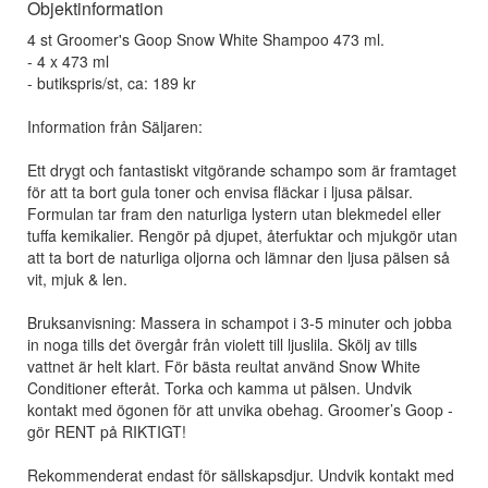
Objektinformation
4 st Groomer's Goop Snow White Shampoo 473 ml.
- 4 x 473 ml
- butikspris/st, ca: 189 kr
Information från Säljaren:
Ett drygt och fantastiskt vitgörande schampo som är framtaget
för att ta bort gula toner och envisa fläckar i ljusa pälsar.
Formulan tar fram den naturliga lystern utan blekmedel eller
tuffa kemikalier. Rengör på djupet, återfuktar och mjukgör utan
att ta bort de naturliga oljorna och lämnar den ljusa pälsen så
vit, mjuk & len.
Bruksanvisning: Massera in schampot i 3-5 minuter och jobba
in noga tills det övergår från violett till ljuslila. Skölj av tills
vattnet är helt klart. För bästa reultat använd Snow White
Conditioner efteråt. Torka och kamma ut pälsen. Undvik
kontakt med ögonen för att unvika obehag. Groomer’s Goop -
gör RENT på RIKTIGT!
Rekommenderat endast för sällskapsdjur. Undvik kontakt med