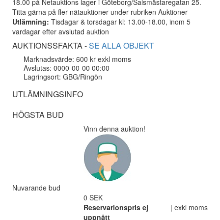
18.00 på Netauktions lager i Göteborg/Salsmästaregatan 25.
Titta gärna på fler nätauktioner under rubriken Auktioner
Utlämning:
Tisdagar & torsdagar kl: 13.00-18.00, inom 5
vardagar efter avslutad auktion
AUKTIONSSFAKTA -
SE ALLA OBJEKT
Marknadsvärde: 600 kr exkl moms
Avslutas: 0000-00-00 00:00
Lagringsort: GBG/Ringön
UTLÄMNINGSINFO
HÖGSTA BUD
Vinn denna auktion!
Nuvarande bud
0 SEK
Reservarionspris ej
| exkl moms
uppnått