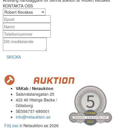
Ansvarig handläggare för denna auktion är Robert Kecskes
KONTAKTA OSS
SKICKA
VAKab / Netauktion
Salsmästaregatan 25
422 46 Hisings Backa /
Göteborg
SE556737-680001
info@netauktion.se
Följ oss
© Netauktion.se 2026