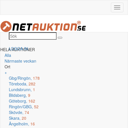
LOGGA IN
HELA AUKTIONER
Alla
Närmaste veckan
Ort
+
Gbg/Ringön,
178
Töreboda,
282
Lundsbrunn,
1
Blidsberg,
9
Göteborg,
162
Ringön/GBG,
52
Skövde,
74
Skara,
20
Ängelholm,
16