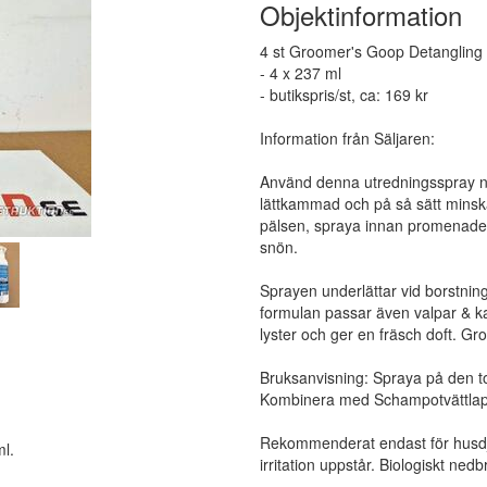
Objektinformation
4 st Groomer's Goop Detangling 
- 4 x 237 ml
- butikspris/st, ca: 169 kr
Information från Säljaren:
Använd denna utredningsspray n
lättkammad och på så sätt minskar
pälsen, spraya innan promenaden
snön.
Sprayen underlättar vid borstning 
formulan passar även valpar & ka
lyster och ger en fräsch doft. 
Bruksanvisning: Spraya på den to
Kombinera med Schampotvättlappar
Rekommenderat endast för husdju
l.
irritation uppstår. Biologiskt nedbry