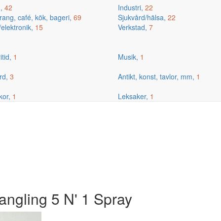
g,
42
Industri,
22
ang, café, kök, bageri,
69
Sjukvård/hälsa,
22
/elektronik,
15
Verkstad,
7
itid,
1
Musik,
1
rd,
3
Antikt, konst, tavlor, mm,
1
kor,
1
Leksaker,
1
angling 5 N' 1 Spray