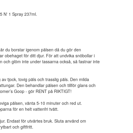
5 N' 1 Spray 237ml.
är du borstar igenom pälsen då du gör den
 obehaget för ditt djur. För att undvika snöbollar i
 och glöm inte under tassarna också, så fastnar inte
av tjock, tovig päls och trasslig päls. Den milda
ttungar. Den behandlar pälsen och tillför glans och
Groomer’s Goop - gör RENT på RIKTIGT!
viga pälsen, vänta 5-10 minuter och red ut.
na för en helt vattenfri tvätt.
r. Endast för utvärtes bruk. Sluta använd om
tbart och giftfritt.