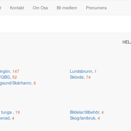
t
Kontakt
Om Oss
Bli medlem
Prenumera
HEL
ingön,
147
Lundsbrunn,
1
n/GBG,
52
Skövde,
74
gsund/Skärhamn,
6
 tunga ,
19
Bildelar/tillbehör,
4
renad,
4
Skog/lantbruk,
4