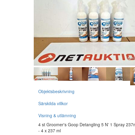
Objektsbeskrivning
Särskilda villkor
Visning & utlämning
4 st Groomer's Goop Detangling 5 N' 1 Spray 237m
- 4 x 237 ml