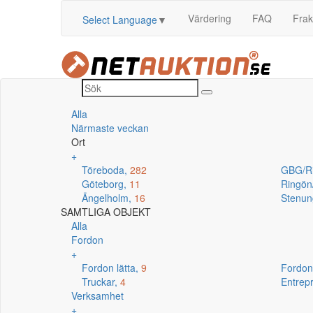
Värdering
FAQ
Frak
Select Language
▼
Alla
Närmaste veckan
Ort
+
Töreboda,
282
GBG/R
Göteborg,
11
Ringö
Ängelholm,
16
Stenun
SAMTLIGA OBJEKT
Alla
Fordon
+
Fordon lätta,
9
Fordon
Truckar,
4
Entrep
Verksamhet
+