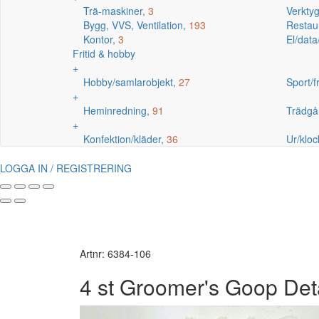
Trä-maskiner,
3
Verkty
Bygg, VVS, Ventilation,
193
Restaur
Kontor,
3
El/data
Fritid & hobby
+
Hobby/samlarobjekt,
27
Sport/fr
+
Heminredning,
91
Trädgå
+
Konfektion/kläder,
36
Ur/kloc
LOGGA IN / REGISTRERING
Artnr: 6384-106
4 st Groomer's Goop Det