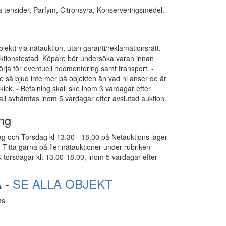
va tensider, Parfym, Citronsyra, Konserveringsmedel.
bjekt) via nätauktion, utan garanti/reklamationsrätt. -
funktionstestad. Köpare bör undersöka varan innan
ja för eventuell nedmontering samt transport. -
e så bjud inte mer på objekten än vad ni anser de är
kick. - Betalning skall ske inom 3 vardagar efter
all avhämtas inom 5 vardagar efter avslutad auktion.
ng
g och Torsdag kl 13.30 - 18.00 på Netauktions lager
Titta gärna på fler nätauktioner under rubriken
 torsdagar kl: 13.00-18.00, inom 5 vardagar efter
 -
SE ALLA OBJEKT
ms