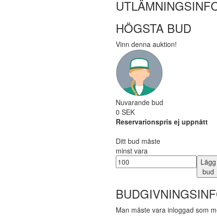
UTLÄMNINGSINF
HÖGSTA BUD
Vinn denna auktion!
Nuvarande bud
0 SEK
Reservarionspris ej uppnått
Ditt bud måste
minst vara
Lägg
bud
BUDGIVNINGSIN
Man måste vara inloggad som me