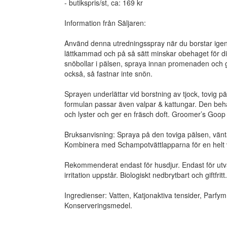
- butikspris/st, ca: 169 kr
Information från Säljaren:
Använd denna utredningsspray när du borstar ige
lättkammad och på så sätt minskar obehaget för ditt
snöbollar i pälsen, spraya innan promenaden och 
också, så fastnar inte snön.
Sprayen underlättar vid borstning av tjock, tovig pä
formulan passar även valpar & kattungar. Den behan
och lyster och ger en fräsch doft. Groomer’s Goo
Bruksanvisning: Spraya på den toviga pälsen, vänt
Kombinera med Schampotvättlapparna för en helt va
Rekommenderat endast för husdjur. Endast för utv
irritation uppstår. Biologiskt nedbrytbart och giftfritt.
Ingredienser: Vatten, Katjonaktiva tensider, Parfym
Konserveringsmedel.