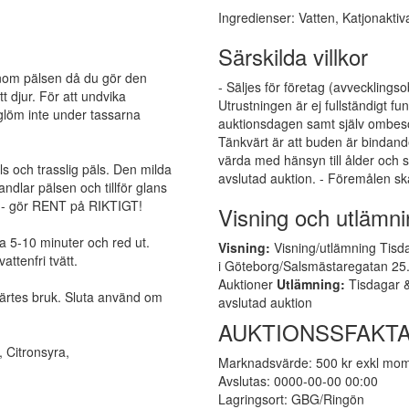
Ingredienser: Vatten, Katjonakti
Särskilda villkor
nom pälsen då du gör den
- Säljes för företag (avvecklingso
 djur. För att undvika
Utrustningen är ej fullständigt 
glöm inte under tassarna
auktionsdagen samt själv ombesör
Tänkvärt är att buden är bindand
värda med hänsyn till ålder och s
ls och trasslig päls. Den milda
avslutad auktion. - Föremålen sk
dlar pälsen och tillför glans
p - gör RENT på RIKTIGT!
Visning och utlämni
a 5-10 minuter och red ut.
Visning:
Visning/utlämning Tisda
ttenfri tvätt.
i Göteborg/Salsmästaregatan 25. 
Auktioner
Utlämning:
Tisdagar &
ärtes bruk. Sluta använd om
avslutad auktion
AUKTIONSSFAKTA
, Citronsyra,
Marknadsvärde: 500 kr exkl mo
Avslutas: 0000-00-00 00:00
Lagringsort: GBG/Ringön