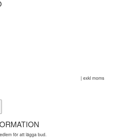
O
| exkl moms
FORMATION
dlem för att lägga bud.