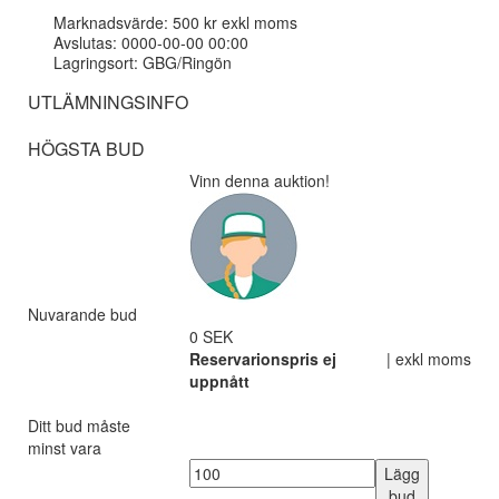
Marknadsvärde: 500 kr exkl moms
Avslutas: 0000-00-00 00:00
Lagringsort: GBG/Ringön
UTLÄMNINGSINFO
HÖGSTA BUD
Vinn denna auktion!
Nuvarande bud
0 SEK
Reservarionspris ej
| exkl moms
uppnått
Ditt bud måste
minst vara
Lägg
bud