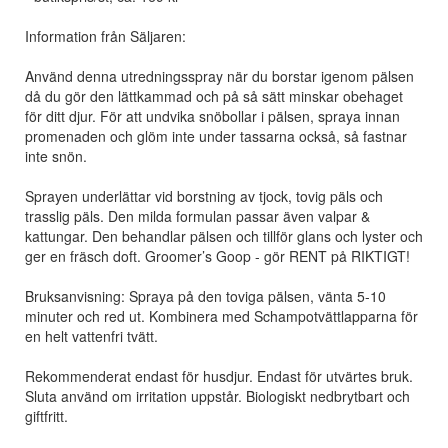
Information från Säljaren:
Använd denna utredningsspray när du borstar igenom pälsen
då du gör den lättkammad och på så sätt minskar obehaget
för ditt djur. För att undvika snöbollar i pälsen, spraya innan
promenaden och glöm inte under tassarna också, så fastnar
inte snön.
Sprayen underlättar vid borstning av tjock, tovig päls och
trasslig päls. Den milda formulan passar även valpar &
kattungar. Den behandlar pälsen och tillför glans och lyster och
ger en fräsch doft. Groomer’s Goop - gör RENT på RIKTIGT!
Bruksanvisning: Spraya på den toviga pälsen, vänta 5-10
minuter och red ut. Kombinera med Schampotvättlapparna för
en helt vattenfri tvätt.
Rekommenderat endast för husdjur. Endast för utvärtes bruk.
Sluta använd om irritation uppstår. Biologiskt nedbrytbart och
giftfritt.