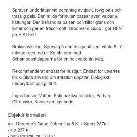
Sprayen underlättar vid borstning av tjock, tovig päls och
trasslig päls. Den milda formulan passar även valpar &
kattungar. Den behandlar pälsen och tillför glans och
lyster och ger en fräsch doft. Groomer’s Goop - gör RENT
på RIKTIGT!
Bruksanvisning: Spraya på den toviga pälsen, vänta 5-10
minuter och red ut. Kombinera med
Schampotvättlapparna för en helt vattenfri tvätt.
Rekommenderat endast för husdjur. Endast för utvärtes
bruk. Sluta använd om irritation uppstår. Biologiskt
nedbrytbart och giftfritt.
Ingredienser: Vatten, Katjonaktiva tensider, Parfym,
Citronsyra, Konserveringsmedel.
Objektinformation
4 st Groomer's Goop Detangling 5 N' 1 Spray 237ml.
- 4 x 237 ml
- butikspris/st, ca: 169 kr