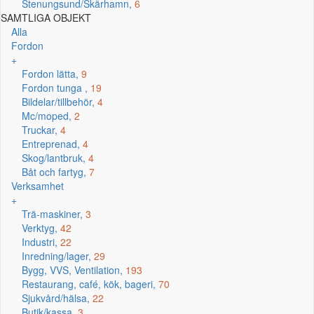
Stenungsund/Skärhamn,
6
SAMTLIGA OBJEKT
Alla
Fordon
+
Fordon lätta,
9
Fordon tunga ,
19
Bildelar/tillbehör,
4
Mc/moped,
2
Truckar,
4
Entreprenad,
4
Skog/lantbruk,
4
Båt och fartyg,
7
Verksamhet
+
Trä-maskiner,
3
Verktyg,
42
Industri,
22
Inredning/lager,
29
Bygg, VVS, Ventilation,
193
Restaurang, café, kök, bageri,
70
Sjukvård/hälsa,
22
Butik/kassa,
3