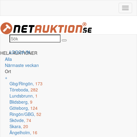
LOGGA IN
HELA AUKTIONER
Alla
Närmaste veckan
Ort
+
Gbg/Ringön,
173
Töreboda,
282
Lundsbrunn,
1
Blidsberg,
9
Göteborg,
124
Ringön/GBG,
52
Skövde,
74
Skara,
20
Ängelholm,
16