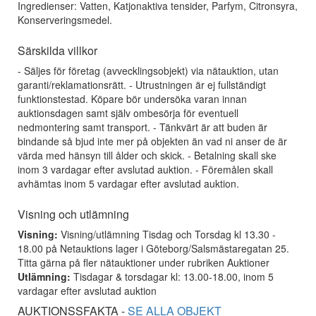
Ingredienser: Vatten, Katjonaktiva tensider, Parfym, Citronsyra,
Konserveringsmedel.
Särskilda villkor
- Säljes för företag (avvecklingsobjekt) via nätauktion, utan
garanti/reklamationsrätt. - Utrustningen är ej fullständigt
funktionstestad. Köpare bör undersöka varan innan
auktionsdagen samt själv ombesörja för eventuell
nedmontering samt transport. - Tänkvärt är att buden är
bindande så bjud inte mer på objekten än vad ni anser de är
värda med hänsyn till ålder och skick. - Betalning skall ske
inom 3 vardagar efter avslutad auktion. - Föremålen skall
avhämtas inom 5 vardagar efter avslutad auktion.
Visning och utlämning
Visning:
Visning/utlämning Tisdag och Torsdag kl 13.30 -
18.00 på Netauktions lager i Göteborg/Salsmästaregatan 25.
Titta gärna på fler nätauktioner under rubriken Auktioner
Utlämning:
Tisdagar & torsdagar kl: 13.00-18.00, inom 5
vardagar efter avslutad auktion
AUKTIONSSFAKTA -
SE ALLA OBJEKT