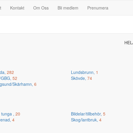
t
Kontakt
Om Oss
Bli medlem
Prenumera
HEL
da,
282
Lundsbrunn,
1
n/GBG,
52
Skövde,
74
gsund/Skärhamn,
6
 tunga ,
20
Bildelar/tillbehör,
5
renad,
4
Skog/lantbruk,
4