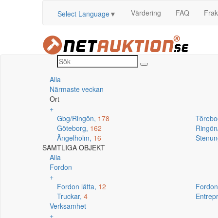
Värdering
FAQ
Frak
Select Language
▼
Alla
Närmaste veckan
Ort
+
Gbg/Ringön,
178
Törebo
Göteborg,
162
Ringö
Ängelholm,
16
Stenun
SAMTLIGA OBJEKT
Alla
Fordon
+
Fordon lätta,
12
Fordon
Truckar,
4
Entrep
Verksamhet
+