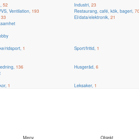
g,
52
Industri,
23
VS, Ventilation,
193
Restaurang, café, kök, bageri,
7
,
33
El/data/elektronik,
21
rksamhet
hobby
ske/ridsport,
1
Sport/fritid,
1
edning,
136
Husgeråd,
6
t
kor,
1
Leksaker,
1
Meny
Objekt