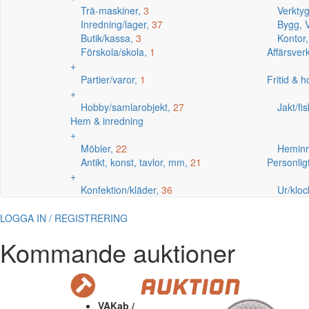
Trä-maskiner,
3
Verkty
Inredning/lager,
37
Bygg, V
Butik/kassa,
3
Kontor
Förskola/skola,
1
Affärsve
+
Partier/varor,
1
Fritid & 
+
Hobby/samlarobjekt,
27
Jakt/fi
Hem & inredning
+
Möbler,
22
Heminr
Antikt, konst, tavlor, mm,
21
Personlig
+
Konfektion/kläder,
36
Ur/kloc
LOGGA IN / REGISTRERING
Kommande auktioner
VAKab /