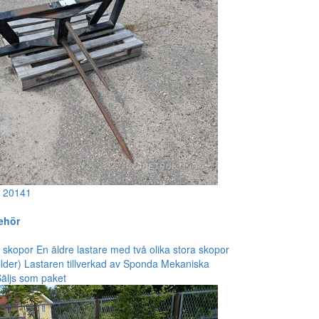
!
20141
behör
 skopor En äldre lastare med två olika stora skopor
ilder) Lastaren tillverkad av Sponda Mekaniska
Säljs som paket