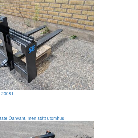
!
20081
fäste Oanvänt, men stått utomhus