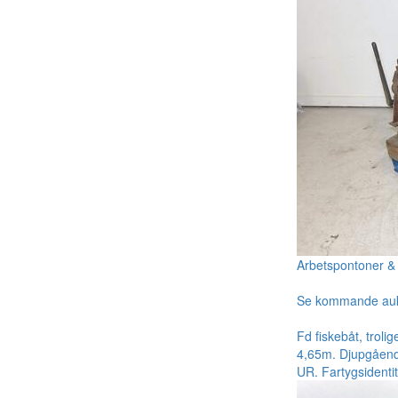
Arbetspontoner & 
Se kommande au
Fd fiskebåt, troli
4,65m. Djupgående
UR. Fartygsidenti