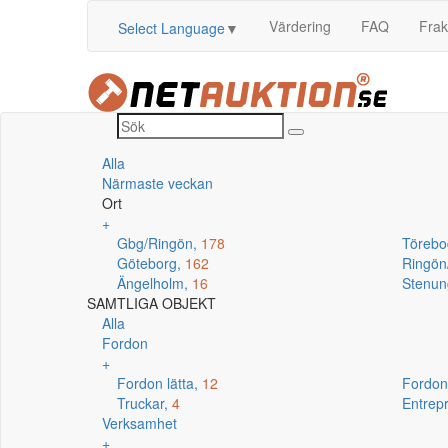
Värdering
FAQ
Frak
Select Language
▼
Alla
Närmaste veckan
Ort
+
Gbg/Ringön,
178
Törebo
Göteborg,
162
Ringö
Ängelholm,
16
Stenun
SAMTLIGA OBJEKT
Alla
Fordon
+
Fordon lätta,
12
Fordon
Truckar,
4
Entrep
Verksamhet
+