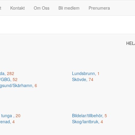
t
Kontakt
Om Oss
Bli medlem
Prenumera
HEL
da,
282
Lundsbrunn,
1
n/GBG,
52
Skövde,
74
gsund/Skärhamn,
6
 tunga ,
20
Bildelar/tillbehör,
5
renad,
4
Skog/lantbruk,
4