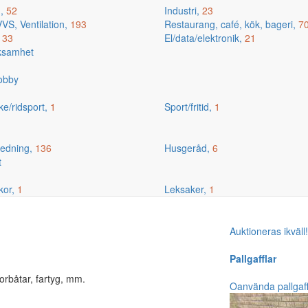
g,
52
Industri,
23
VS, Ventilation,
193
Restaurang, café, kök, bageri,
7
,
33
El/data/elektronik,
21
rksamhet
hobby
ske/ridsport,
1
Sport/fritid,
1
edning,
136
Husgeråd,
6
t
kor,
1
Leksaker,
1
Auktioneras ikväll
Pallgafflar
orbåtar, fartyg, mm.
Oanvända pallgaf