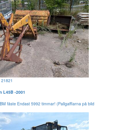
!
21821
n L45B -2001
BM fäste Endast 5992 timmar! (Pallgafflarna på bild