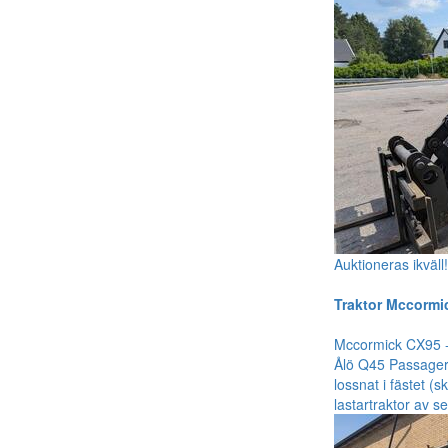
Auktioneras ikväll
Traktor Mccormi
Mccormick CX95 -
Ålö Q45 Passagerar
lossnat i fästet 
lastartraktor av s