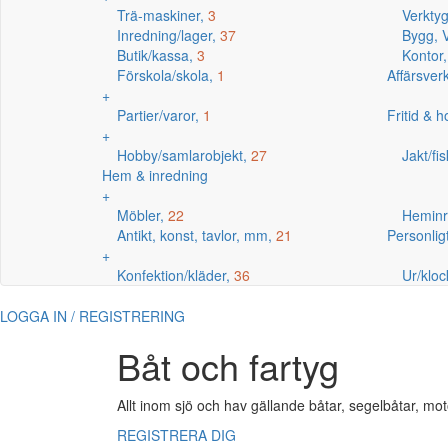
Trä-maskiner,
3
Verkty
Inredning/lager,
37
Bygg, V
Butik/kassa,
3
Kontor
Förskola/skola,
1
Affärsve
+
Partier/varor,
1
Fritid & 
+
Hobby/samlarobjekt,
27
Jakt/fi
Hem & inredning
+
Möbler,
22
Heminr
Antikt, konst, tavlor, mm,
21
Personlig
+
Konfektion/kläder,
36
Ur/kloc
LOGGA IN / REGISTRERING
Båt och fartyg
Allt inom sjö och hav gällande båtar, segelbåtar, mot
REGISTRERA DIG