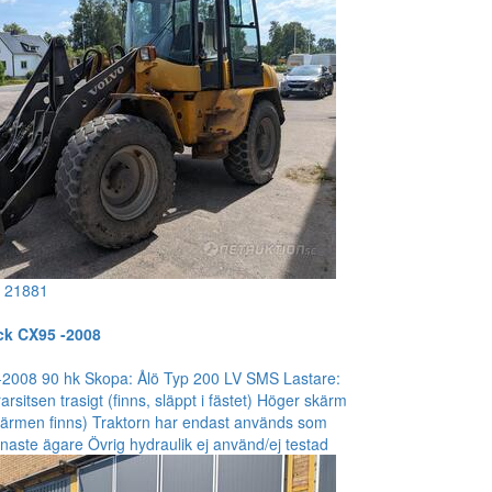
!
21881
ck CX95 -2008
2008 90 hk Skopa: Ålö Typ 200 LV SMS Lastare:
sitsen trasigt (finns, släppt i fästet) Höger skärm
(skärmen finns) Traktorn har endast används som
enaste ägare Övrig hydraulik ej använd/ej testad