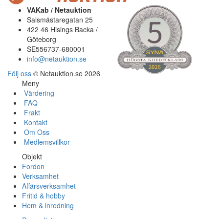
VAKab / Netauktion
Salsmästaregatan 25
422 46 Hisings Backa /
Göteborg
SE556737-680001
info@netauktion.se
Följ oss
© Netauktion.se 2026
Meny
Värdering
FAQ
Frakt
Kontakt
Om Oss
Medlemsvillkor
Objekt
Fordon
Verksamhet
Affärsverksamhet
Fritid & hobby
Hem & inredning