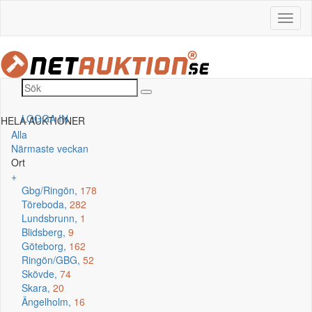
LOGGA IN
HELA AUKTIONER
Alla
Närmaste veckan
Ort
+
Gbg/Ringön,
178
Töreboda,
282
Lundsbrunn,
1
Blidsberg,
9
Göteborg,
162
Ringön/GBG,
52
Skövde,
74
Skara,
20
Ängelholm,
16