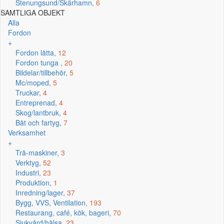
Stenungsund/Skärhamn,
6
SAMTLIGA OBJEKT
Alla
Fordon
+
Fordon lätta,
12
Fordon tunga ,
20
Bildelar/tillbehör,
5
Mc/moped,
5
Truckar,
4
Entreprenad,
4
Skog/lantbruk,
4
Båt och fartyg,
7
Verksamhet
+
Trä-maskiner,
3
Verktyg,
52
Industri,
23
Produktion,
1
Inredning/lager,
37
Bygg, VVS, Ventilation,
193
Restaurang, café, kök, bageri,
70
Sjukvård/hälsa,
23