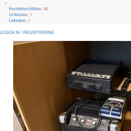
+
Konfektion/kläder,
36
Ur/klockor,
1
Leksaker,
1
LOGGA IN / REGISTRERING