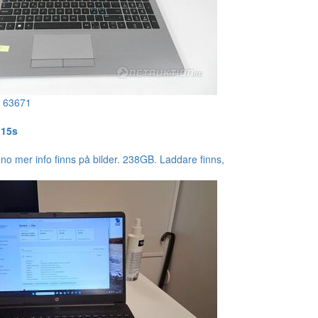
!
63671
 15s
o mer info finns på bilder. 238GB. Laddare finns,