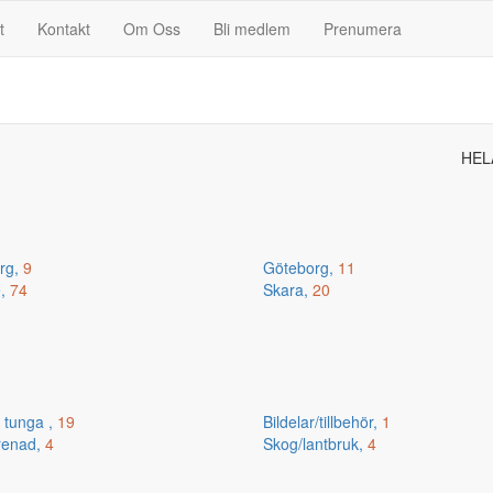
t
Kontakt
Om Oss
Bli medlem
Prenumera
HEL
erg,
9
Göteborg,
11
e,
74
Skara,
20
 tunga ,
19
Bildelar/tillbehör,
1
renad,
4
Skog/lantbruk,
4