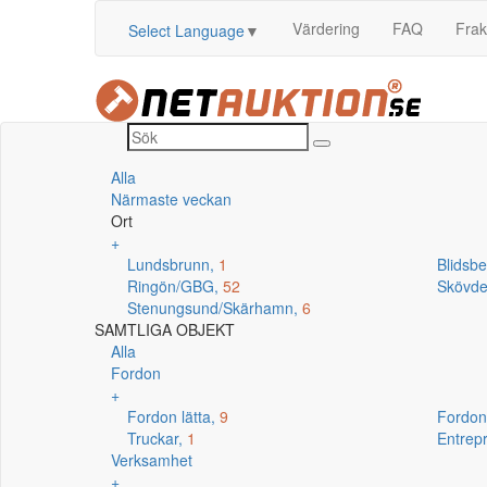
Värdering
FAQ
Frak
Select Language
▼
Alla
Närmaste veckan
Ort
+
Lundsbrunn,
1
Blidsb
Ringön/GBG,
52
Skövd
Stenungsund/Skärhamn,
6
SAMTLIGA OBJEKT
Alla
Fordon
+
Fordon lätta,
9
Fordon
Truckar,
1
Entrep
Verksamhet
+