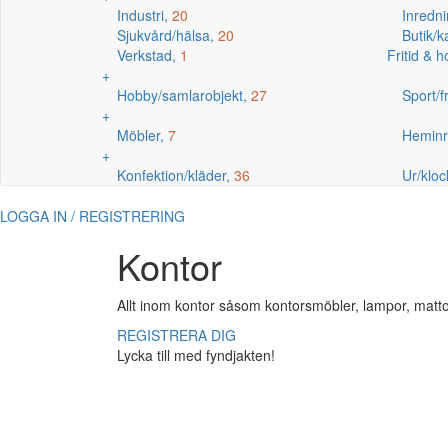
Industri,
20
Inredni
Sjukvård/hälsa,
20
Butik/
Verkstad,
1
Fritid & 
+
Hobby/samlarobjekt,
27
Sport/fr
+
Möbler,
7
Heminr
+
Konfektion/kläder,
36
Ur/kloc
LOGGA IN / REGISTRERING
Kontor
Allt inom kontor såsom kontorsmöbler, lampor, matto
REGISTRERA DIG
Lycka till med fyndjakten!