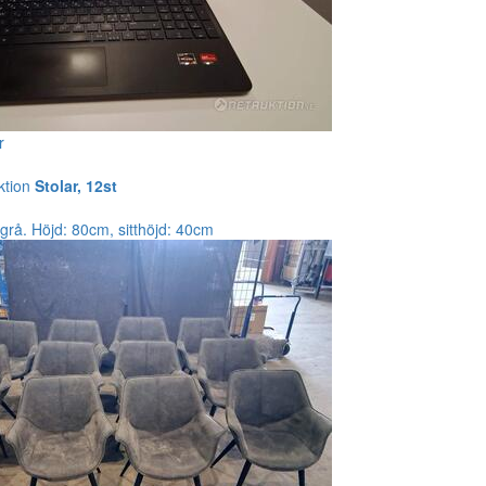
r
ktion
Stolar, 12st
: grå. Höjd: 80cm, sitthöjd: 40cm