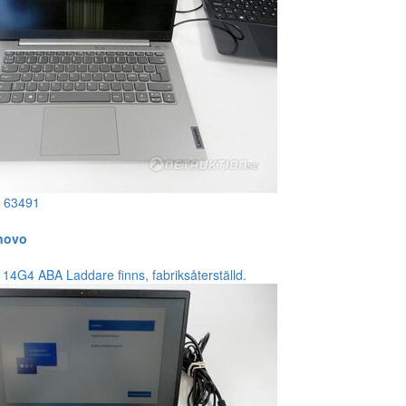
!
63491
enovo
14G4 ABA Laddare finns, fabriksåterställd.