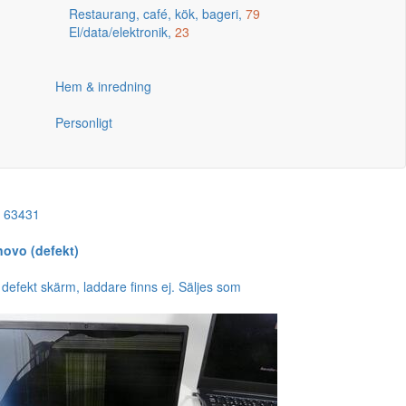
Restaurang, café, kök, bageri,
79
El/data/elektronik,
23
Hem & inredning
Personligt
!
63431
novo (defekt)
defekt skärm, laddare finns ej. Säljes som