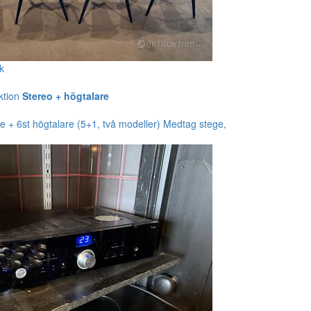
k
ktion
Stereo + högtalare
e + 6st högtalare (5+1, två modeller) Medtag stege,