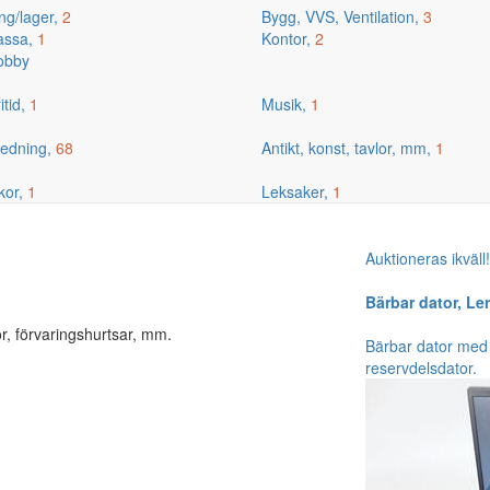
ng/lager,
2
Bygg, VVS, Ventilation,
3
kassa,
1
Kontor,
2
hobby
itid,
1
Musik,
1
edning,
68
Antikt, konst, tavlor, mm,
1
kor,
1
Leksaker,
1
Auktioneras ikväll
Bärbar dator, Le
r, förvaringshurtsar, mm.
Bärbar dator med 
reservdelsdator.