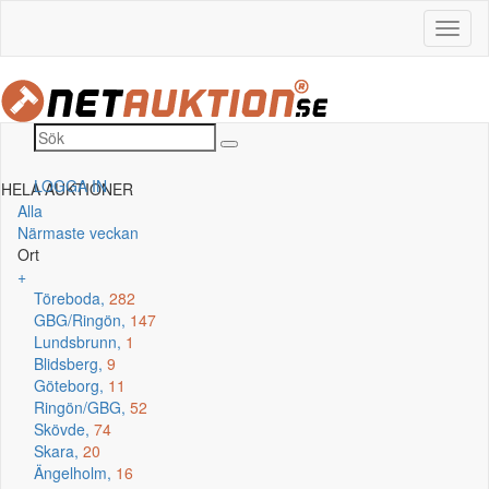
LOGGA IN
HELA AUKTIONER
Alla
Närmaste veckan
Ort
+
Töreboda,
282
GBG/Ringön,
147
Lundsbrunn,
1
Blidsberg,
9
Göteborg,
11
Ringön/GBG,
52
Skövde,
74
Skara,
20
Ängelholm,
16