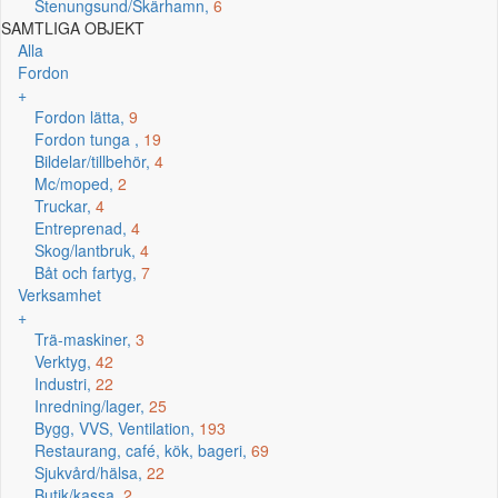
Stenungsund/Skärhamn,
6
SAMTLIGA OBJEKT
Alla
Fordon
+
Fordon lätta,
9
Fordon tunga ,
19
Bildelar/tillbehör,
4
Mc/moped,
2
Truckar,
4
Entreprenad,
4
Skog/lantbruk,
4
Båt och fartyg,
7
Verksamhet
+
Trä-maskiner,
3
Verktyg,
42
Industri,
22
Inredning/lager,
25
Bygg, VVS, Ventilation,
193
Restaurang, café, kök, bageri,
69
Sjukvård/hälsa,
22
Butik/kassa,
2