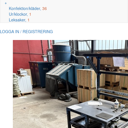
+
Konfektion/kläder,
36
Ur/klockor,
1
Leksaker,
1
LOGGA IN / REGISTRERING