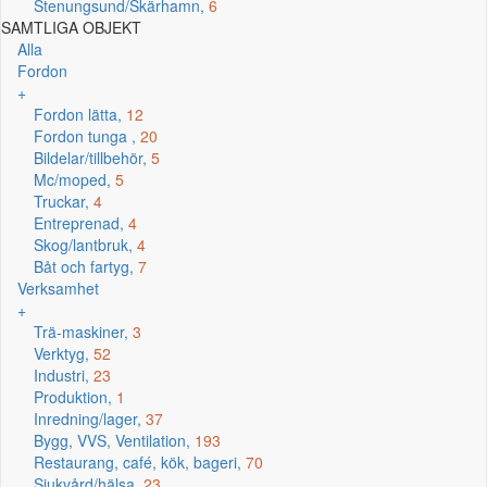
Stenungsund/Skärhamn,
6
SAMTLIGA OBJEKT
Alla
Fordon
+
Fordon lätta,
12
Fordon tunga ,
20
Bildelar/tillbehör,
5
Mc/moped,
5
Truckar,
4
Entreprenad,
4
Skog/lantbruk,
4
Båt och fartyg,
7
Verksamhet
+
Trä-maskiner,
3
Verktyg,
52
Industri,
23
Produktion,
1
Inredning/lager,
37
Bygg, VVS, Ventilation,
193
Restaurang, café, kök, bageri,
70
Sjukvård/hälsa,
23