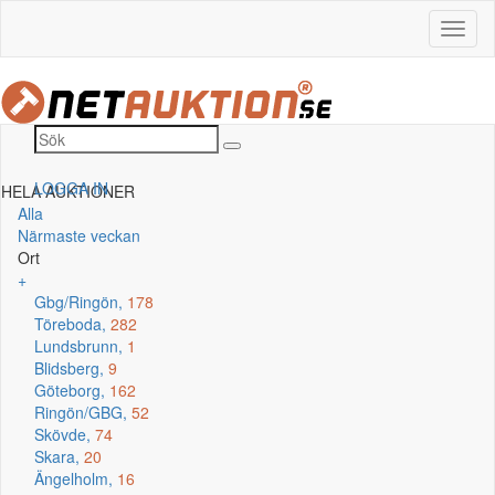
LOGGA IN
HELA AUKTIONER
Alla
Närmaste veckan
Ort
+
Gbg/Ringön,
178
Töreboda,
282
Lundsbrunn,
1
Blidsberg,
9
Göteborg,
162
Ringön/GBG,
52
Skövde,
74
Skara,
20
Ängelholm,
16