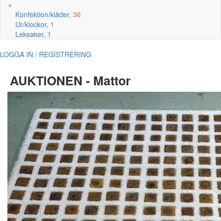
+
Konfektion/kläder,
36
Ur/klockor,
1
Leksaker,
1
LOGGA IN / REGISTRERING
AUKTIONEN - Mattor