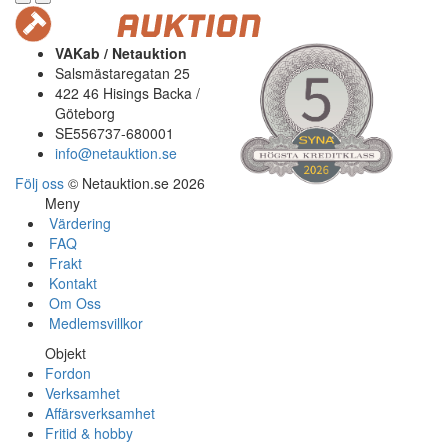
VAKab / Netauktion
Salsmästaregatan 25
422 46 Hisings Backa /
Göteborg
SE556737-680001
info@netauktion.se
Följ oss
© Netauktion.se 2026
Meny
Värdering
FAQ
Frakt
Kontakt
Om Oss
Medlemsvillkor
Objekt
Fordon
Verksamhet
Affärsverksamhet
Fritid & hobby