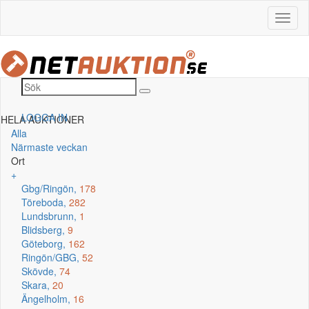
LOGGA IN
HELA AUKTIONER
Alla
Närmaste veckan
Ort
+
Gbg/Ringön,
178
Töreboda,
282
Lundsbrunn,
1
Blidsberg,
9
Göteborg,
162
Ringön/GBG,
52
Skövde,
74
Skara,
20
Ängelholm,
16