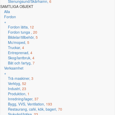
Stenungsund/Skärhamn,
6
SAMTLIGA OBJEKT
Alla
Fordon
+
Fordon lätta,
12
Fordon tunga ,
20
Bildelar/tillbehör,
5
Mc/moped,
5
Truckar,
4
Entreprenad,
4
Skog/lantbruk,
4
Båt och fartyg,
7
Verksamhet
+
Trä-maskiner,
3
Verktyg,
52
Industri,
23
Produktion,
1
Inredning/lager,
37
Bygg, VVS, Ventilation,
193
Restaurang, café, kök, bageri,
70
Sjukvård/hälsa,
23