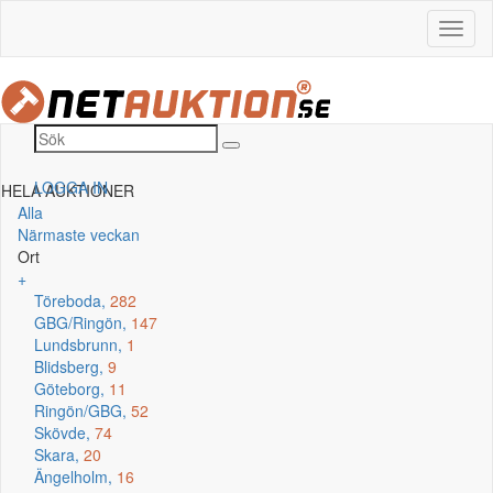
LOGGA IN
HELA AUKTIONER
Alla
Närmaste veckan
Ort
+
Töreboda,
282
GBG/Ringön,
147
Lundsbrunn,
1
Blidsberg,
9
Göteborg,
11
Ringön/GBG,
52
Skövde,
74
Skara,
20
Ängelholm,
16