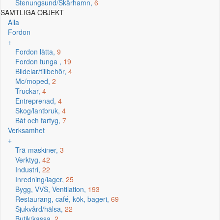
Stenungsund/Skärhamn,
6
SAMTLIGA OBJEKT
Alla
Fordon
+
Fordon lätta,
9
Fordon tunga ,
19
Bildelar/tillbehör,
4
Mc/moped,
2
Truckar,
4
Entreprenad,
4
Skog/lantbruk,
4
Båt och fartyg,
7
Verksamhet
+
Trä-maskiner,
3
Verktyg,
42
Industri,
22
Inredning/lager,
25
Bygg, VVS, Ventilation,
193
Restaurang, café, kök, bageri,
69
Sjukvård/hälsa,
22
Butik/kassa,
2