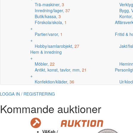
Trä-maskiner,
3
Verkty
Inredning/lager,
37
Bygg, V
Butik/kassa,
3
Kontor
Förskola/skola,
1
Affärsve
+
Partier/varor,
1
Fritid & 
+
Hobby/samlarobjekt,
27
Jakt/fi
Hem & inredning
+
Möbler,
22
Heminr
Antikt, konst, tavlor, mm,
21
Personlig
+
Konfektion/kläder,
36
Ur/kloc
LOGGA IN / REGISTRERING
Kommande auktioner
VAKab /