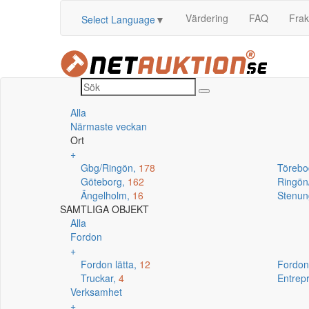
Värdering
FAQ
Frak
Select Language
▼
Alla
Närmaste veckan
Ort
+
Gbg/Ringön,
178
Törebo
Göteborg,
162
Ringö
Ängelholm,
16
Stenun
SAMTLIGA OBJEKT
Alla
Fordon
+
Fordon lätta,
12
Fordon
Truckar,
4
Entrep
Verksamhet
+