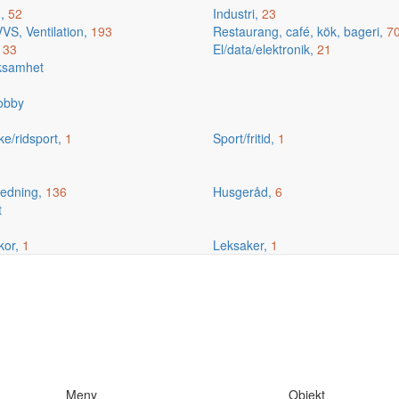
g,
52
Industri,
23
VS, Ventilation,
193
Restaurang, café, kök, bageri,
7
,
33
El/data/elektronik,
21
rksamhet
hobby
ske/ridsport,
1
Sport/fritid,
1
edning,
136
Husgeråd,
6
t
kor,
1
Leksaker,
1
Meny
Objekt