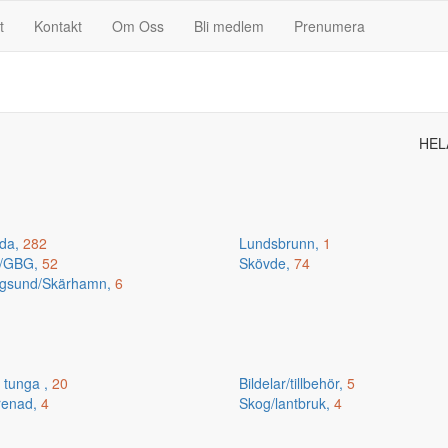
t
Kontakt
Om Oss
Bli medlem
Prenumera
HEL
da,
282
Lundsbrunn,
1
n/GBG,
52
Skövde,
74
gsund/Skärhamn,
6
 tunga ,
20
Bildelar/tillbehör,
5
renad,
4
Skog/lantbruk,
4