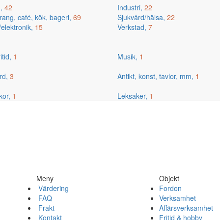
g,
42
Industri,
22
ang, café, kök, bageri,
69
Sjukvård/hälsa,
22
/elektronik,
15
Verkstad,
7
itid,
1
Musik,
1
rd,
3
Antikt, konst, tavlor, mm,
1
kor,
1
Leksaker,
1
Meny
Objekt
Värdering
Fordon
FAQ
Verksamhet
Frakt
Affärsverksamhet
Kontakt
Fritid & hobby