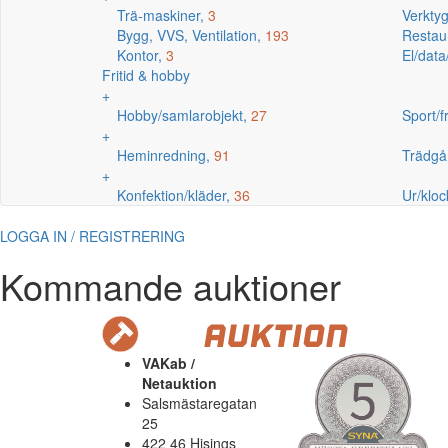
Trä-maskiner,
3
Verkty
Bygg, VVS, Ventilation,
193
Restaur
Kontor,
3
El/data
Fritid & hobby
+
Hobby/samlarobjekt,
27
Sport/fr
+
Heminredning,
91
Trädgå
+
Konfektion/kläder,
36
Ur/kloc
LOGGA IN / REGISTRERING
Kommande auktioner
VAKab /
Netauktion
Salsmästaregatan
25
422 46 Hisings