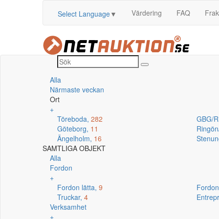
Värdering
FAQ
Frak
Select Language
▼
Alla
Närmaste veckan
Ort
+
Töreboda,
282
GBG/R
Göteborg,
11
Ringö
Ängelholm,
16
Stenun
SAMTLIGA OBJEKT
Alla
Fordon
+
Fordon lätta,
9
Fordon
Truckar,
4
Entrep
Verksamhet
+