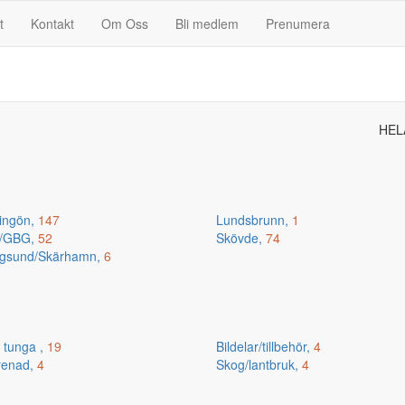
t
Kontakt
Om Oss
Bli medlem
Prenumera
HEL
ingön,
147
Lundsbrunn,
1
n/GBG,
52
Skövde,
74
gsund/Skärhamn,
6
 tunga ,
19
Bildelar/tillbehör,
4
renad,
4
Skog/lantbruk,
4