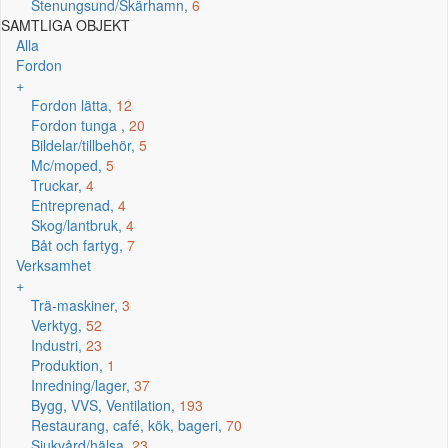
Stenungsund/Skärhamn,
6
SAMTLIGA OBJEKT
Alla
Fordon
+
Fordon lätta,
12
Fordon tunga ,
20
Bildelar/tillbehör,
5
Mc/moped,
5
Truckar,
4
Entreprenad,
4
Skog/lantbruk,
4
Båt och fartyg,
7
Verksamhet
+
Trä-maskiner,
3
Verktyg,
52
Industri,
23
Produktion,
1
Inredning/lager,
37
Bygg, VVS, Ventilation,
193
Restaurang, café, kök, bageri,
70
Sjukvård/hälsa,
23