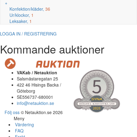
+
Konfektion/kläder,
36
Ur/klockor,
1
Leksaker,
1
LOGGA IN / REGISTRERING
Kommande auktioner
VAKab / Netauktion
Salsmästaregatan 25
422 46 Hisings Backa /
Göteborg
SE556737-680001
info@netauktion.se
Följ oss
© Netauktion.se 2026
Meny
Värdering
FAQ
Frakt