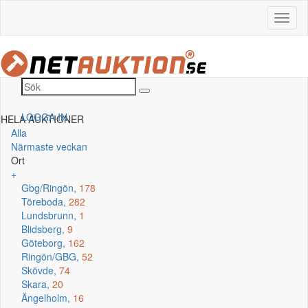
LOGGA IN
HELA AUKTIONER
Alla
Närmaste veckan
Ort
+
Gbg/Ringön,
178
Töreboda,
282
Lundsbrunn,
1
Blidsberg,
9
Göteborg,
162
Ringön/GBG,
52
Skövde,
74
Skara,
20
Ängelholm,
16