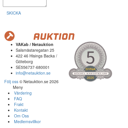
SKICKA
VAKab / Netauktion
Salsmästaregatan 25
422 46 Hisings Backa /
Göteborg
SE556737-680001
info@netauktion.se
Följ oss
© Netauktion.se 2026
Meny
Värdering
FAQ
Frakt
Kontakt
Om Oss
Medlemsvillkor