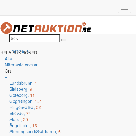
LOGGA IN
HELA AUKTIONER
Alla
Närmaste veckan
Ort
+
Lundsbrunn,
1
Blidsberg,
9
Göteborg,
11
Gbg/Ringön,
151
Ringön/GBG,
52
Skövde,
74
Skara,
20
Ängelholm,
16
Stenungsund/Skärhamn,
6