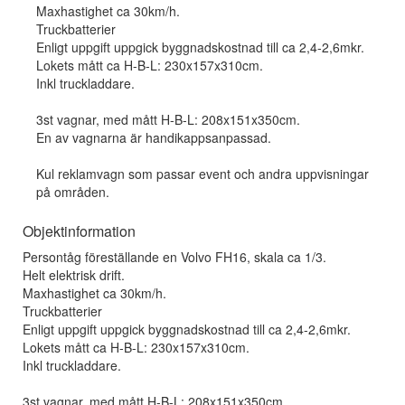
Maxhastighet ca 30km/h.
Truckbatterier
Enligt uppgift uppgick byggnadskostnad till ca 2,4-2,6mkr.
Lokets mått ca H-B-L: 230x157x310cm.
Inkl truckladdare.
3st vagnar, med mått H-B-L: 208x151x350cm.
En av vagnarna är handikappsanpassad.
Kul reklamvagn som passar event och andra uppvisningar
på områden.
Objektinformation
Persontåg föreställande en Volvo FH16, skala ca 1/3.
Helt elektrisk drift.
Maxhastighet ca 30km/h.
Truckbatterier
Enligt uppgift uppgick byggnadskostnad till ca 2,4-2,6mkr.
Lokets mått ca H-B-L: 230x157x310cm.
Inkl truckladdare.
3st vagnar, med mått H-B-L: 208x151x350cm.