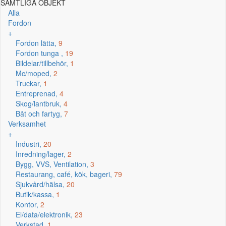
SAMTLIGA OBJEKT
Alla
Fordon
+
Fordon lätta,
9
Fordon tunga ,
19
Bildelar/tillbehör,
1
Mc/moped,
2
Truckar,
1
Entreprenad,
4
Skog/lantbruk,
4
Båt och fartyg,
7
Verksamhet
+
Industri,
20
Inredning/lager,
2
Bygg, VVS, Ventilation,
3
Restaurang, café, kök, bageri,
79
Sjukvård/hälsa,
20
Butik/kassa,
1
Kontor,
2
El/data/elektronik,
23
Verkstad,
1