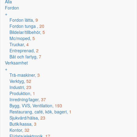
Alla
Fordon
+
Fordon lätta,
9
Fordon tunga ,
20
Bildelar/tillbehör,
5
Mc/moped,
5
Truckar,
4
Entreprenad,
2
Båt och fartyg,
7
Verksamhet
+
Trä-maskiner,
3
Verktyg,
52
Industri,
23
Produktion,
1
Inredning/lager,
37
Bygg, VVS, Ventilation,
193
Restaurang, café, kök, bageri,
1
Sjukvård/hälsa,
23
Butik/kassa,
3
Kontor,
32
El/data/elektronik,
17