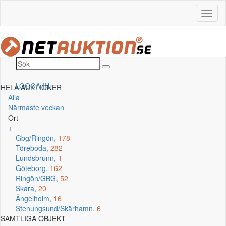
LOGGA IN
HELA AUKTIONER
Alla
Närmaste veckan
Ort
+
Gbg/Ringön,
178
Töreboda,
282
Lundsbrunn,
1
Göteborg,
162
Ringön/GBG,
52
Skara,
20
Ängelholm,
16
Stenungsund/Skärhamn,
6
SAMTLIGA OBJEKT