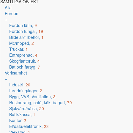
SAMTLIGA OBJEKT
Alla
Fordon
+
Fordon lätta,
9
Fordon tunga ,
19
Bildelar/tillbehör,
1
Mc/moped,
2
Truckar,
1
Entreprenad,
4
Skog/lantbruk,
4
Båt och fartyg,
7
Verksamhet
+
Industri,
20
Inredning/lager,
2
Bygg, VVS, Ventilation,
3
Restaurang, café, kök, bageri,
79
Sjukvård/hälsa,
20
Butik/kassa,
1
Kontor,
2
El/data/elektronik,
23
Verkstad,
1