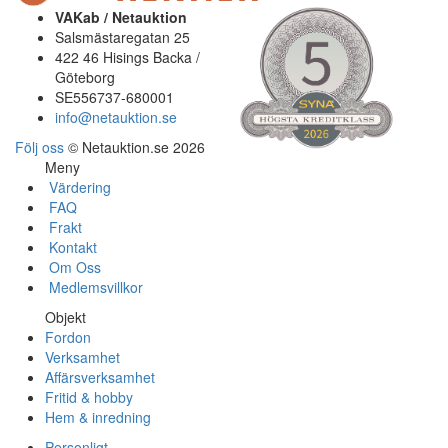
VAKab / Netauktion
Salsmästaregatan 25
422 46 Hisings Backa /
Göteborg
SE556737-680001
info@netauktion.se
Följ oss
© Netauktion.se 2026
Meny
Värdering
FAQ
Frakt
Kontakt
Om Oss
Medlemsvillkor
Objekt
Fordon
Verksamhet
Affärsverksamhet
Fritid & hobby
Hem & inredning
Personligt