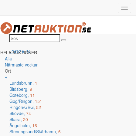
LOGGA IN
HELA AUKTIONER
Alla
Närmaste veckan
Ort
+
Lundsbrunn,
1
Blidsberg,
9
Göteborg,
11
Gbg/Ringön,
151
Ringön/GBG,
52
Skövde,
74
Skara,
20
Ängelholm,
16
Stenungsund/Skärhamn,
6