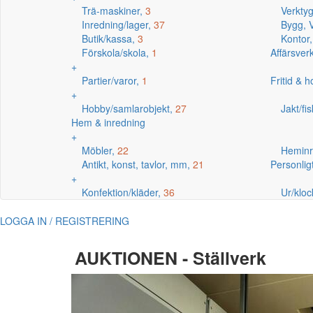
Trä-maskiner,
3
Verkty
Inredning/lager,
37
Bygg, V
Butik/kassa,
3
Kontor
Förskola/skola,
1
Affärsve
+
Partier/varor,
1
Fritid & 
+
Hobby/samlarobjekt,
27
Jakt/fi
Hem & inredning
+
Möbler,
22
Heminr
Antikt, konst, tavlor, mm,
21
Personlig
+
Konfektion/kläder,
36
Ur/kloc
LOGGA IN / REGISTRERING
AUKTIONEN - Ställverk