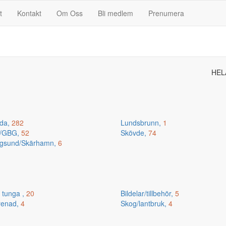
t
Kontakt
Om Oss
Bli medlem
Prenumera
HEL
da,
282
Lundsbrunn,
1
n/GBG,
52
Skövde,
74
gsund/Skärhamn,
6
 tunga ,
20
Bildelar/tillbehör,
5
renad,
4
Skog/lantbruk,
4