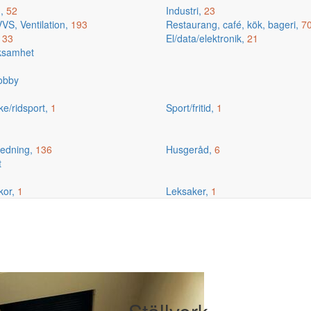
g,
52
Industri,
23
VS, Ventilation,
193
Restaurang, café, kök, bageri,
7
,
33
El/data/elektronik,
21
rksamhet
hobby
ske/ridsport,
1
Sport/fritid,
1
edning,
136
Husgeråd,
6
t
kor,
1
Leksaker,
1