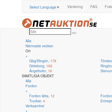
Värdering
FAQ
Frak
Select Language
▼
Alla
Närmaste veckan
Ort
+
Gbg/Ringön,
178
Törebo
Göteborg,
162
Ringö
Ängelholm,
16
Stenun
SAMTLIGA OBJEKT
Alla
Fordon
+
Fordon lätta,
12
Fordon
Truckar,
4
Entrep
Verksamhet
+