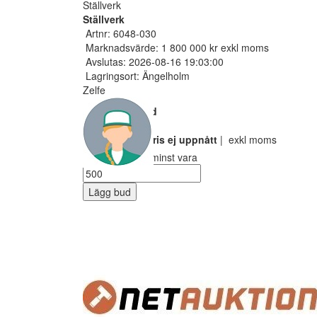
Ställverk
Ställverk
Artnr: 6048-030
Marknadsvärde: 1 800 000 kr exkl moms
Avslutas: 2026-08-16 19:03:00
Lagringsort: Ängelholm
Zelfe
Nuvarande bud
400 SEK
Reservarionspris ej uppnått
| exkl moms
Ditt bud måste minst vara
Lägg bud