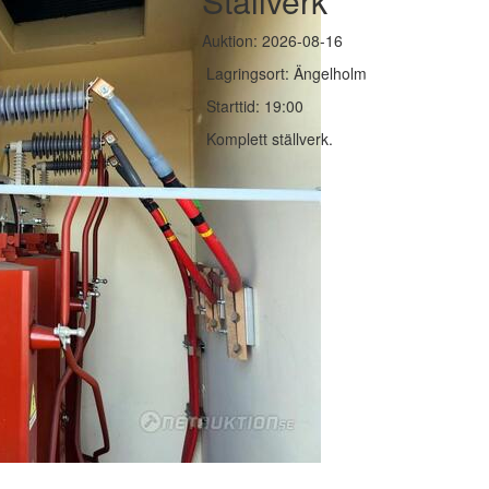
Ställverk
Auktion: 2026-08-16
Lagringsort: Ängelholm
Starttid: 19:00
Komplett ställverk.